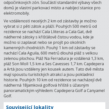
odpočinkových zón. Součástí standardní výbavy všech
domů je vlastní parkovací místo a nabíjecí stanice pro
elektromobily.
Ve vzdálenosti necelých 2 km od zástavby je možno
vybrat si z pěti zátok a pláží. Pouhých 500 metrů od
rezidence se nachází Cala Lliteras a Cala Gat, dvě
nádherné zátoky s křišťálově čistou vodou, kde je
možno si zaplavat nebo se projít po okolních
kamenných chodnících. Pouhý 1 km od zástavby se
nachází Cala Aguila, 600 metrů dlouhá pláž s velkou
zelenou plochou. Pláž Na Ferradura je vzdálená 1,3 km,
pláž Son Moll 1,5 km a Ses Cavesses 1,7 km. Capdepera
a Artà jsou vzdáleny jen kousek autem. Tato dvě města
mají spoustu turistických atrakcí a jsou pokladnicí
historie. Pouhých 10 km od rezidence se nacházejí dvě
nádherná 18jamková golfová hřiště s úžasným
panoramatickým výhledem: Capdepera Golf a Canyamel
Golf.
Související lokality