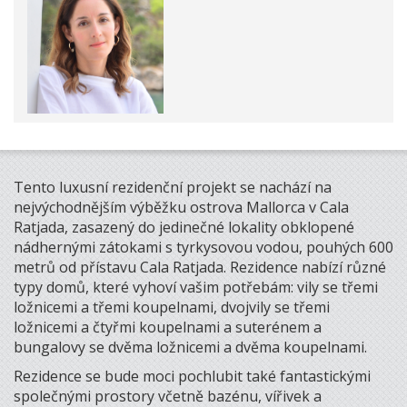
Tento luxusní rezidenční projekt se nachází na
nejvýchodnějším výběžku ostrova Mallorca v Cala
Ratjada, zasazený do jedinečné lokality obklopené
nádhernými zátokami s tyrkysovou vodou, pouhých 600
metrů od přístavu Cala Ratjada. Rezidence nabízí různé
typy domů, které vyhoví vašim potřebám: vily se třemi
ložnicemi a třemi koupelnami, dvojvily se třemi
ložnicemi a čtyřmi koupelnami a suterénem a
bungalovy se dvěma ložnicemi a dvěma koupelnami.
Rezidence se bude moci pochlubit také fantastickými
společnými prostory včetně bazénu, vířivek a