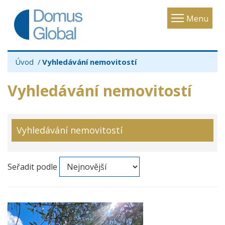
Toggle
Menu
navigatio
Úvod
Vyhledávání nemovitostí
Vyhledávání nemovitostí
Vyhledávání nemovitostí
Seřadit podle