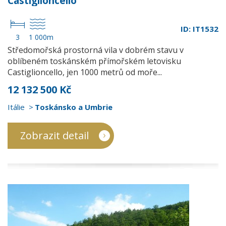
Castiglioncello
ID: IT1532
3
1 000m
Středomořská prostorná vila v dobrém stavu v
oblíbeném toskánském přímořském letovisku
Castiglioncello, jen 1000 metrů od moře...
12 132 500 Kč
Itálie
Toskánsko a Umbrie
Zobrazit detail