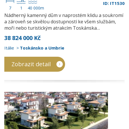
ID: IT1530
7
1
40 000m
Nádherný kamenný dům v naprostém klidu a soukromí
a zároveň se skvělou dostupností ke všem službám,
moři nebo turistickým atrakcím Toskánska…
38 824 000 Kč
Itálie
Toskánsko a Umbrie
Zobrazit detail