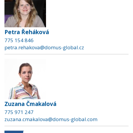
Petra Řeháková
775 154 846
petra.rehakova@domus-global.cz
Zuzana Čmakalová
775 971 247
zuzana.cmakalova@domus-global.com