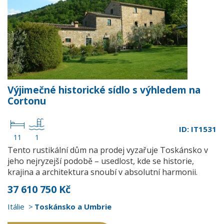
Výjimečné historické sídlo s výhledem na
Cortonu
ID: IT1531
11
1
Tento rustikální dům na prodej vyzařuje Toskánsko v
jeho nejryzejší podobě – usedlost, kde se historie,
krajina a architektura snoubí v absolutní harmonii.
37 610 750 Kč
Itálie
Toskánsko a Umbrie