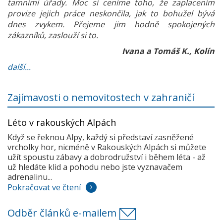
tamními úřady. Moc si ceníme toho, že zaplacením
provize jejich práce neskončila, jak to bohužel bývá
dnes zvykem. Přejeme jim hodně spokojených
zákazníků, zaslouží si to.
Ivana a Tomáš K., Kolín
další...
Zajímavosti o nemovitostech v zahraničí
Léto v rakouských Alpách
Když se řeknou Alpy, každý si představí zasněžené
vrcholky hor, nicméně v Rakouských Alpách si můžete
užít spoustu zábavy a dobrodružství i během léta - až
už hledáte klid a pohodu nebo jste vyznavačem
adrenalinu...
Pokračovat ve čtení
Odběr článků e-mailem