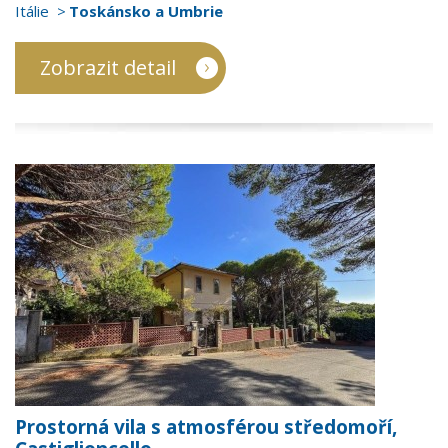
Itálie
Toskánsko a Umbrie
Zobrazit detail
Prostorná vila s atmosférou středomoří,