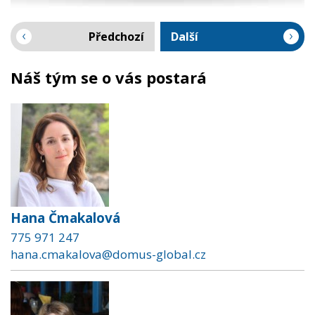
Předchozí
Další
Náš tým se o vás postará
Hana Čmakalová
775 971 247
hana.cmakalova@domus-global.cz