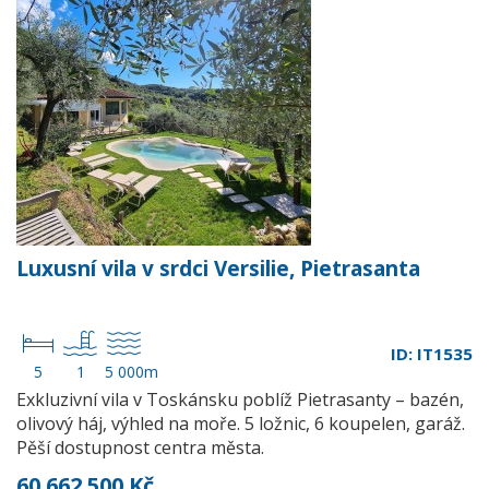
Luxusní vila v srdci Versilie, Pietrasanta
ID: IT1535
5
1
5 000m
Exkluzivní vila v Toskánsku poblíž Pietrasanty – bazén,
olivový háj, výhled na moře. 5 ložnic, 6 koupelen, garáž.
Pěší dostupnost centra města.
60 662 500 Kč