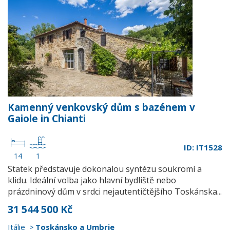
Kamenný venkovský dům s bazénem v
Gaiole in Chianti
ID: IT1528
14
1
Statek představuje dokonalou syntézu soukromí a
klidu. Ideální volba jako hlavní bydliště nebo
prázdninový dům v srdci nejautentičtějšího Toskánska...
31 544 500 Kč
Itálie
Toskánsko a Umbrie