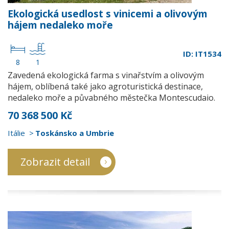
Ekologická usedlost s vinicemi a olivovým
hájem nedaleko moře
ID: IT1534
8
1
Zavedená ekologická farma s vinařstvím a olivovým
hájem, oblíbená také jako agroturistická destinace,
nedaleko moře a půvabného městečka Montescudaio.
70 368 500 Kč
Itálie
Toskánsko a Umbrie
Zobrazit detail