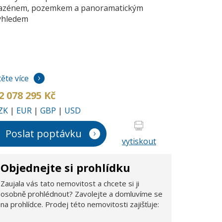
azénem, pozemkem a panoramatickým
ýhledem
těte více
2 078 295 Kč
ZK
|
EUR
|
GBP
|
USD
Poslat poptávku
vytiskout
Objednejte si prohlídku
Zaujala vás tato nemovitost a chcete si ji
osobně prohlédnout? Zavolejte a domluvíme se
na prohlídce. Prodej této nemovitosti zajišťuje: