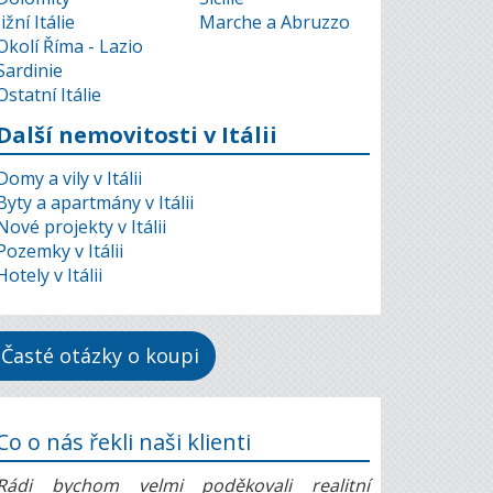
Jižní Itálie
Marche a Abruzzo
Okolí Říma - Lazio
Sardinie
Ostatní Itálie
Další nemovitosti v Itálii
Domy a vily v Itálii
Byty a apartmány v Itálii
Nové projekty v Itálii
Pozemky v Itálii
Hotely v Itálii
Časté otázky o koupi
Co o nás řekli naši klienti
Rádi bychom velmi poděkovali realitní