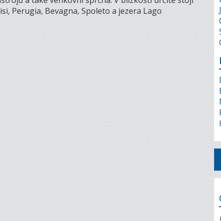
rojů a také venkovní sprcha. V blízkosti určitě stojí
si, Perugia, Bevagna, Spoleto a jezera Lago