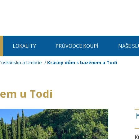
LOKALITY
PRŮVODCE KOUPÍ
NAŠE SL
Toskánsko a Umbrie
Krásný dům s bazénem u Todi
em u Todi
K