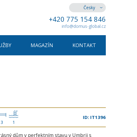
Česky
+420 775 154 846
info@domus-global.cz
UŽBY
MAGAZÍN
KONTAKT
ID: IT1396
3
1
rásný dům v perfektním stavu v Umbrii s