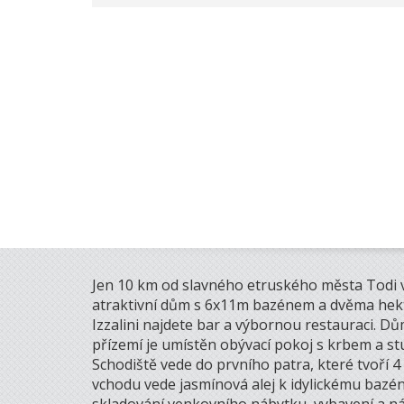
Jen 10 km od slavného etruského města Todi 
atraktivní dům s 6x11m bazénem a dvěma hekt
Izzalini najdete bar a výbornou restauraci. Dů
přízemí je umístěn obývací pokoj s krbem a s
Schodiště vede do prvního patra, které tvoří 4
vchodu vede jasmínová alej k idylickému bazénu