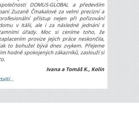
společnosti DOMUS-GLOBAL a především
paní Zuzaně Čmakalové za velmi precizní a
profesionální přístup nejen při pořizování
domu v Itálii, ale i za následné jednání s
tamními úřady. Moc si ceníme toho, že
zaplacením provize jejich práce neskončila,
jak to bohužel bývá dnes zvykem. Přejeme
jim hodně spokojených zákazníků, zaslouží si
to.
Ivana a Tomáš K., Kolín
další...