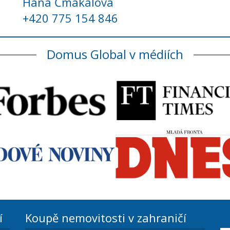
Hana Čmakalová
+420 775 154 846
Domus Global v médiích
í
Koupě nemovitosti v zahraničí