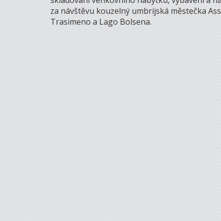
skladování venkovního nábytku, vybavení a nást
za návštěvu kouzelný umbrijská městečka Assi
Trasimeno a Lago Bolsena.