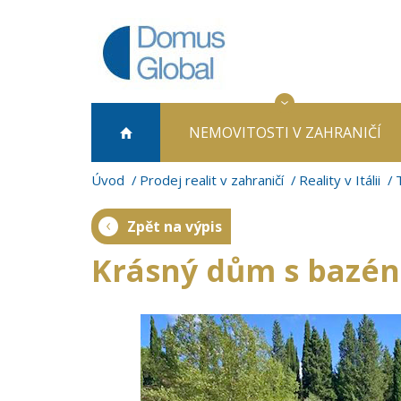
NEMOVITOSTI
V ZAHRANIČÍ
Úvod
Prodej realit v zahraničí
Reality v Itálii
Zpět na výpis
Krásný dům s bazén