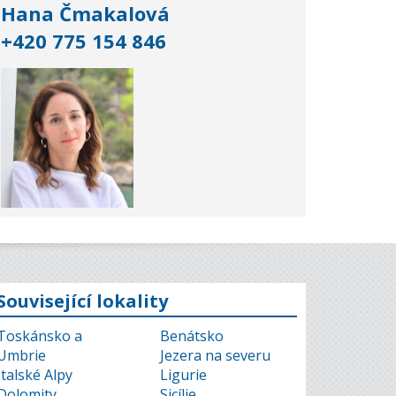
Hana Čmakalová
+420 775 154 846
Související lokality
Toskánsko a
Benátsko
Umbrie
Jezera na severu
Italské Alpy
Ligurie
Dolomity
Sicílie