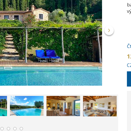
b
v
Č
1
C