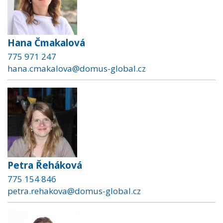
Hana Čmakalová
775 971 247
hana.cmakalova@domus-global.cz
Petra Řeháková
775 154 846
petra.rehakova@domus-global.cz