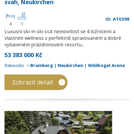
svah, Neukirchen
ID: AT0398
4
1
Luxusní ski-in ski-out nemovitost se 4 ložnicemi a
vlastním wellness v perfektně spravovaném a dobré
vybaveném prázdninovém resortu...
53 383 000 Kč
Rakousko
Bramberg | Neukirchen | Wildkogel Arena
Zobrazit detail