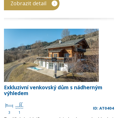
Zobrazit detail
Exkluzivní venkovský dům s nádherným
výhledem
ID: AT0404
3
1