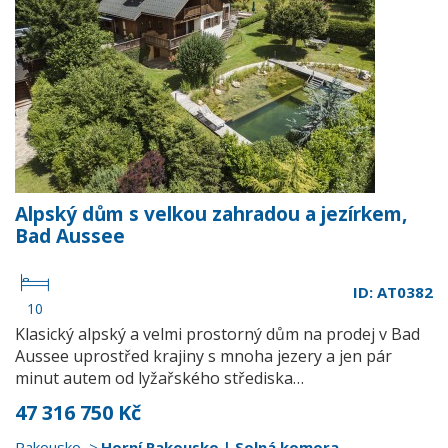
Alpský dům s velkou zahradou a jezírkem,
Bad Aussee
ID: AT0382
10
Klasický alpský a velmi prostorný dům na prodej v Bad
Aussee uprostřed krajiny s mnoha jezery a jen pár
minut autem od lyžařského střediska…
47 316 750 Kč
Rakousko
Horní Rakousko | Solná komora