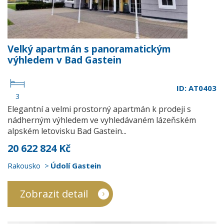
Velký apartmán s panoramatickým
výhledem v Bad Gastein
ID: AT0403
3
Elegantní a velmi prostorný apartmán k prodeji s
nádherným výhledem ve vyhledávaném lázeňském
alpském letovisku Bad Gastein...
20 622 824 Kč
Rakousko
Údolí Gastein
Zobrazit detail