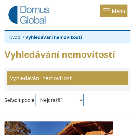
Toggle
Menu
navigatio
Úvod
Vyhledávání nemovitostí
Vyhledávání nemovitostí
Vyhledávání nemovitostí
Seřadit podle