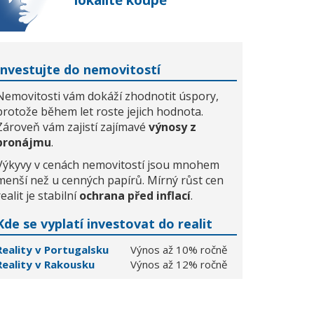
lokalitě koupě
Investujte do nemovitostí
Nemovitosti vám dokáží zhodnotit úspory,
protože během let roste jejich hodnota.
Zároveň vám zajistí zajímavé
výnosy z
pronájmu
.
Výkyvy v cenách nemovitostí jsou mnohem
menší než u cenných papírů. Mírný růst cen
realit je stabilní
ochrana před inflací
.
Kde se vyplatí investovat do realit
Reality v Portugalsku
Výnos až 10% ročně
Reality v Rakousku
Výnos až 12% ročně