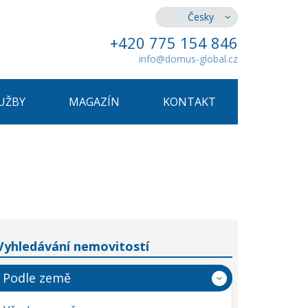
Česky
+420 775 154 846
info@domus-global.cz
UŽBY
MAGAZÍN
KONTAKT
Vyhledávání nemovitostí
Podle země