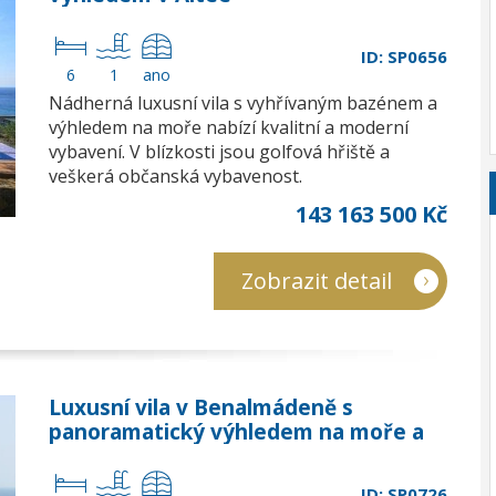
ID: SP0656
6
1
ano
Nádherná luxusní vila s vyhřívaným bazénem a
výhledem na moře nabízí kvalitní a moderní
vybavení. V blízkosti jsou golfová hřiště a
veškerá občanská vybavenost.
143 163 500 Kč
Zobrazit detail
Luxusní vila v Benalmádeně s
panoramatický výhledem na moře a
hory
ID: SP0726