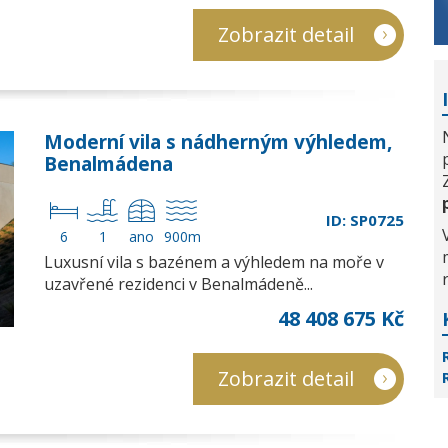
Zobrazit detail
Moderní vila s nádherným výhledem,
Benalmádena
ID: SP0725
6
1
ano
900m
Luxusní vila s bazénem a výhledem na moře v
uzavřené rezidenci v Benalmádeně...
48 408 675 Kč
Zobrazit detail