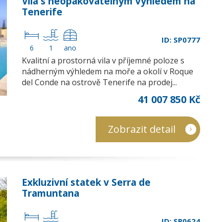
Vila s neopakovatelným výhledem na
Tenerife
ID: SP0777
6
1
ano
Kvalitní a prostorná vila v příjemné poloze s
nádherným výhledem na moře a okolí v Roque
del Conde na ostrově Tenerife na prodej...
41 007 850 Kč
Zobrazit detail
Exkluzivní statek v Serra de
Tramuntana
ID: SP0624