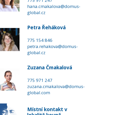
775 971 247
hana.cmakalova@domus-
global.cz
Petra Řeháková
775 154 846
petra.rehakova@domus-
global.cz
Zuzana Čmakalová
775 971 247
zuzana.cmakalova@domus-
global.com
Místní kontakt v