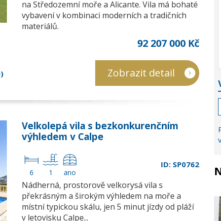
na Středozemní moře a Alicante. Vila má bohaté
vybavení v kombinaci moderních a tradičních
materiálů.
92 207 000 Kč
Zobrazit detail
)
Velkolepá vila s bezkonkurenčním
výhledem v Calpe
ID: SP0762
N
6
1
ano
Nádherná, prostorově velkorysá vila s
překrásným a širokým výhledem na moře a
místní typickou skálu, jen 5 minut jízdy od pláží
v letovisku Calpe...