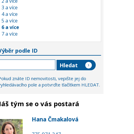
2 a více
3 a více
4 a více
5 a více
6 a více
7 a více
Výběr podle ID
Pokud znáte ID nemovitosti, vepište jej do
vyhledávacího pole a potvrďte tlačítkem HLEDAT.
áš tým se o vás postará
Hana Čmakalová