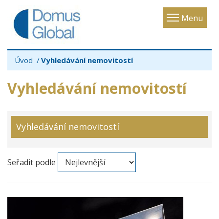
Toggle
Menu
navigatio
Úvod
Vyhledávání nemovitostí
Vyhledávání nemovitostí
Vyhledávání nemovitostí
Seřadit podle