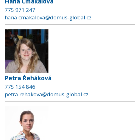
Hana Čmakalová
775 971 247
hana.cmakalova@domus-global.cz
Petra Řeháková
775 154 846
petra.rehakova@domus-global.cz