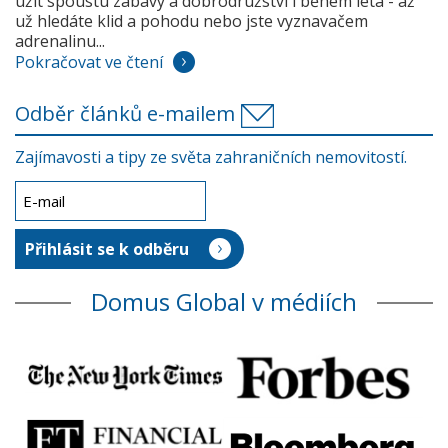
užít spoustu zábavy a dobrodružství i během léta - až
už hledáte klid a pohodu nebo jste vyznavačem
adrenalinu...
Pokračovat ve čtení
Odběr článků e-mailem
Zajímavosti a tipy ze světa zahraničních nemovitostí.
Domus Global v médiích