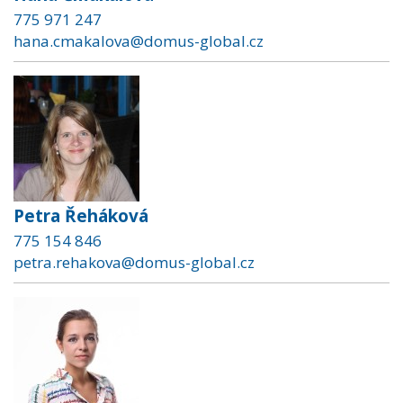
775 971 247
hana.cmakalova@domus-global.cz
Petra Řeháková
775 154 846
petra.rehakova@domus-global.cz