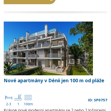
Nové apartmány v Dénii jen 100 m od pláže
ID: SP0757
2-3
1
100m
Krásné nové moderní apartmány se 2 nebo 2 ložnicemi