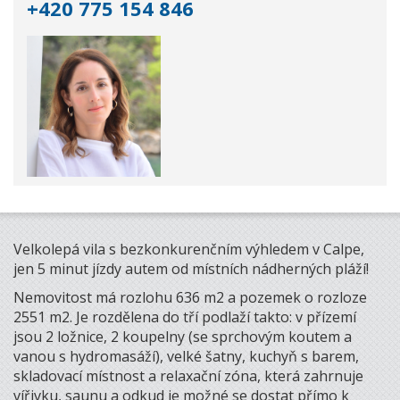
+420 775 154 846
Velkolepá vila s bezkonkurenčním výhledem v Calpe,
jen 5 minut jízdy autem od místních nádherných pláží!
Nemovitost má rozlohu 636 m2 a pozemek o rozloze
2551 m2. Je rozdělena do tří podlaží takto: v přízemí
jsou 2 ložnice, 2 koupelny (se sprchovým koutem a
vanou s hydromasáží), velké šatny, kuchyň s barem,
skladovací místnost a relaxační zóna, která zahrnuje
vířivku, saunu a odkud je možné se dostat přímo k