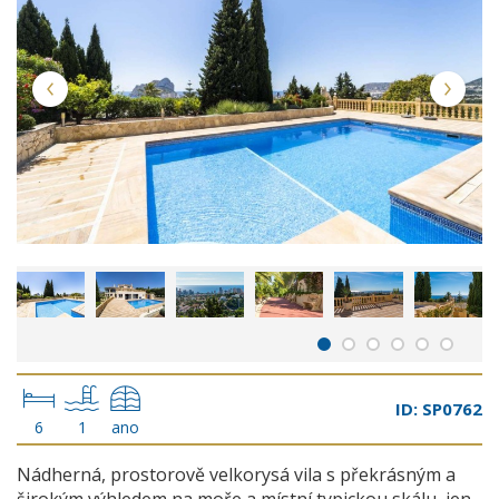
ID: SP0762
6
1
ano
Nádherná, prostorově velkorysá vila s překrásným a
širokým výhledem na moře a místní typickou skálu, jen