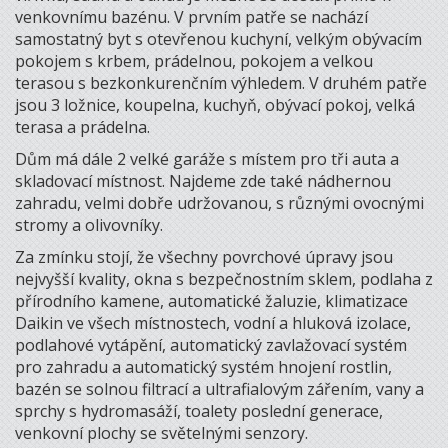
venkovnímu bazénu. V prvním patře se nachází
samostatný byt s otevřenou kuchyní, velkým obývacím
pokojem s krbem, prádelnou, pokojem a velkou
terasou s bezkonkurenčním výhledem. V druhém patře
jsou 3 ložnice, koupelna, kuchyň, obývací pokoj, velká
terasa a prádelna.
Dům má dále 2 velké garáže s místem pro tři auta a
skladovací místnost. Najdeme zde také nádhernou
zahradu, velmi dobře udržovanou, s různými ovocnými
stromy a olivovníky.
Za zmínku stojí, že všechny povrchové úpravy jsou
nejvyšší kvality, okna s bezpečnostním sklem, podlaha z
přírodního kamene, automatické žaluzie, klimatizace
Daikin ve všech místnostech, vodní a hluková izolace,
podlahové vytápění, automatický zavlažovací systém
pro zahradu a automatický systém hnojení rostlin,
bazén se solnou filtrací a ultrafialovým zářením, vany a
sprchy s hydromasáží, toalety poslední generace,
venkovní plochy se světelnými senzory.