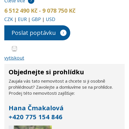
Čtěte více
6 512 490 Kč - 9 078 750 Kč
CZK
|
EUR
|
GBP
|
USD
Poslat poptávku
vytiskout
Objednejte si prohlídku
Zaujala vás tato nemovitost a chcete si ji osobně
prohlédnout? Zavolejte a domluvíme se na prohlídce.
Prodej této nemovitosti zajišťuje:
Hana Čmakalová
+420 775 154 846