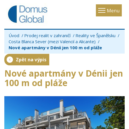
Toggle
Menu
navigatio
Úvod
Prodej realit v zahraničí
Reality ve Španělsku
Costa Blanca Sever (mezi Valencií a Alicante)
Nové apartmány v Dénii jen 100 m od pláže
Zpět na výpis
Nové apartmány v Dénii jen
100 m od pláže