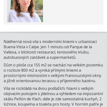
Nádherná nová vila s moderními liniemi v urbanizaci
Buena Vista v Calpe. Jen 1 minutu od Parque de la
Vallesa, v blízkosti restaurací, tenisového klubu,
autobusových zastávek a supermarketů.
Dům o ploše cca 155 m2 se nachází na velkém pozemku
o rozloze 800 m2 a vyniká přímými liniemi a
prostornými místnostmi s velkými francouzskými okny
a jižně orientovanou terasou u příjemného bazénu.
Vila se rozkládá na dvou podlažích: hlavní s velkým
obývacím pokojem s jídelnou a výhledem na impozantní
skálu Peñón de Ifach, dále je zde samostatná kuchyň, 2
ložnice, koupelna a toaleta pro hosty. V horním patře je