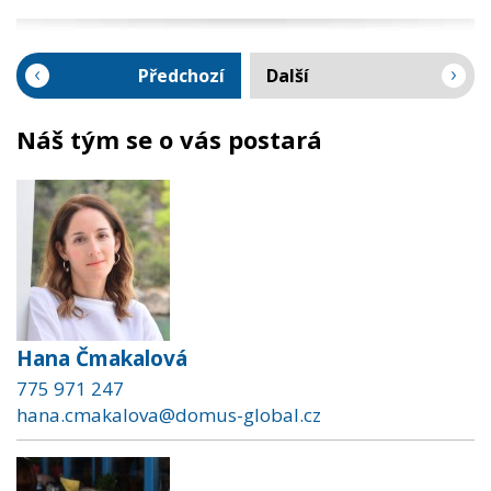
Předchozí
Další
Náš tým se o vás postará
Hana Čmakalová
775 971 247
hana.cmakalova@domus-global.cz