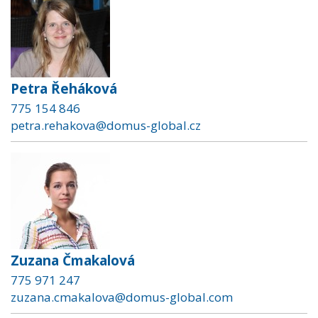
Petra Řeháková
775 154 846
petra.rehakova@domus-global.cz
Zuzana Čmakalová
775 971 247
zuzana.cmakalova@domus-global.com