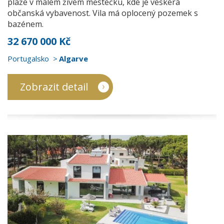
pláže v malém živém městečku, kde je veškerá
občanská vybavenost. Vila má oplocený pozemek s
bazénem.
32 670 000 Kč
Portugalsko
Algarve
Zobrazit detail