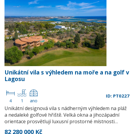
Unikátní vila s výhledem na moře a na golf v
Lagosu
ID: PT0227
4
1
ano
Unikátní designová vila s nádherným výhledem na pláž
a nedaleké golfové hřiště. Velká okna a jihozápadní
orientace prosvětlují luxusní prostorné místnosti…
82 280 000 Kč