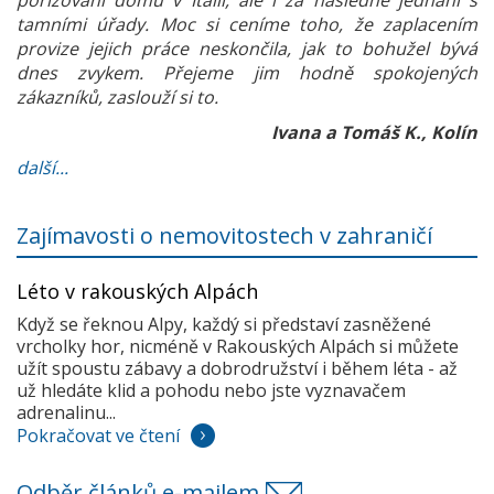
pořizování domu v Itálii, ale i za následné jednání s
tamními úřady. Moc si ceníme toho, že zaplacením
provize jejich práce neskončila, jak to bohužel bývá
dnes zvykem. Přejeme jim hodně spokojených
zákazníků, zaslouží si to.
Ivana a Tomáš K., Kolín
další...
Zajímavosti o nemovitostech v zahraničí
Léto v rakouských Alpách
Když se řeknou Alpy, každý si představí zasněžené
vrcholky hor, nicméně v Rakouských Alpách si můžete
užít spoustu zábavy a dobrodružství i během léta - až
už hledáte klid a pohodu nebo jste vyznavačem
adrenalinu...
Pokračovat ve čtení
Odběr článků e-mailem