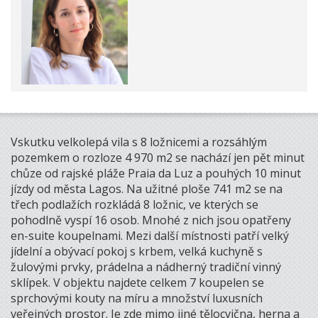
Vskutku velkolepá vila s 8 ložnicemi a rozsáhlým
pozemkem o rozloze 4 970 m2 se nachází jen pět minut
chůze od rajské pláže Praia da Luz a pouhých 10 minut
jízdy od města Lagos. Na užitné ploše 741 m2 se na
třech podlažích rozkládá 8 ložnic, ve kterých se
pohodlně vyspí 16 osob. Mnohé z nich jsou opatřeny
en-suite koupelnami. Mezi další místnosti patří velký
jídelní a obývací pokoj s krbem, velká kuchyně s
žulovými prvky, prádelna a nádherný tradiční vinný
sklípek. V objektu najdete celkem 7 koupelen se
sprchovými kouty na míru a množství luxusních
veřejných prostor. Je zde mimo jiné tělocvična, herna a