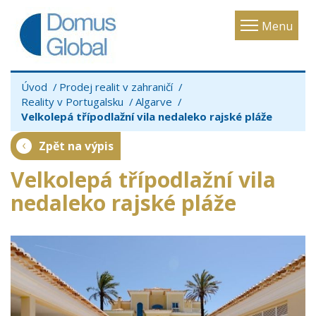
Toggle
Menu
navigatio
Úvod
Prodej realit v zahraničí
Reality v Portugalsku
Algarve
Velkolepá třípodlažní vila nedaleko rajské pláže
Zpět na výpis
Velkolepá třípodlažní vila
nedaleko rajské pláže