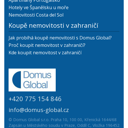
Hotely ve Španělsku u moře
Nemovitosti Costa del Sol
Koupě nemovitosti v zahraničí
Jak probíhá koupě nemovitosti s Domus Global?
Proč koupit nemovitost v zahraničí?
Kde koupit nemovitost v zahraničí
+420 775 154 846
info@domus-global.cz
© Domus Global s.r.o. Praha 10, 100 00, Křenická 1644/68
Zapsán u Městského soudu v Praze, Oddíl C, Vložka 196452