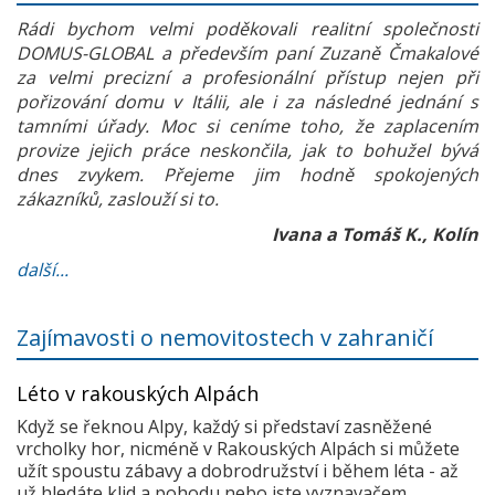
Rádi bychom velmi poděkovali realitní společnosti
DOMUS-GLOBAL a především paní Zuzaně Čmakalové
za velmi precizní a profesionální přístup nejen při
pořizování domu v Itálii, ale i za následné jednání s
tamními úřady. Moc si ceníme toho, že zaplacením
provize jejich práce neskončila, jak to bohužel bývá
dnes zvykem. Přejeme jim hodně spokojených
zákazníků, zaslouží si to.
Ivana a Tomáš K., Kolín
další...
Zajímavosti o nemovitostech v zahraničí
Léto v rakouských Alpách
Když se řeknou Alpy, každý si představí zasněžené
vrcholky hor, nicméně v Rakouských Alpách si můžete
užít spoustu zábavy a dobrodružství i během léta - až
už hledáte klid a pohodu nebo jste vyznavačem