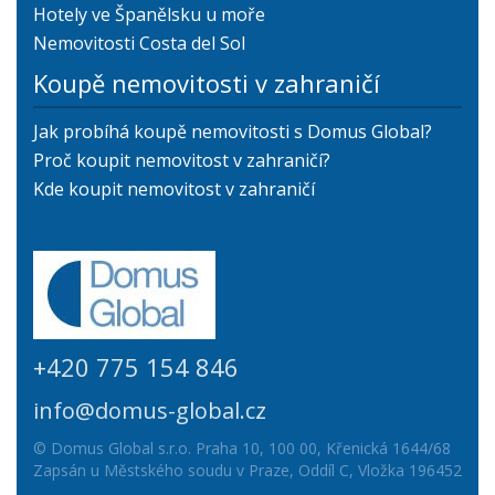
Hotely ve Španělsku u moře
Nemovitosti Costa del Sol
Koupě nemovitosti v zahraničí
Jak probíhá koupě nemovitosti s Domus Global?
Proč koupit nemovitost v zahraničí?
Kde koupit nemovitost v zahraničí
+420 775 154 846
info@domus-global.cz
© Domus Global s.r.o. Praha 10, 100 00, Křenická 1644/68
Zapsán u Městského soudu v Praze, Oddíl C, Vložka 196452