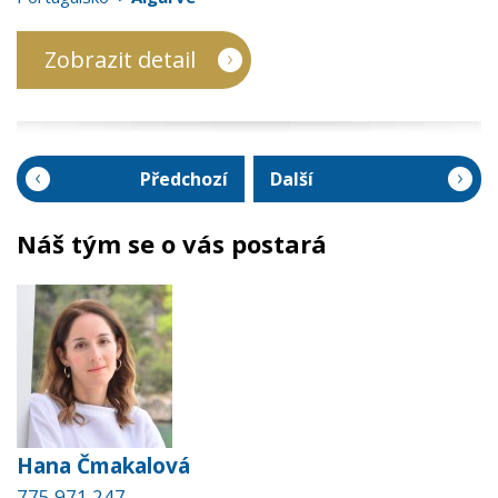
Zobrazit detail
Předchozí
Další
Náš tým se o vás postará
Hana Čmakalová
775 971 247