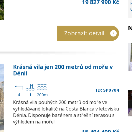
19 827 990 Kč
N
Zobrazit detail
Krásná vila jen 200 metrů od moře v
Dénii
ID: SP0704
4
1
200m
Krásná vila pouhých 200 metrů od moře ve
vyhledávané lokalitě na Costa Blanca v letovisku
Dénia. Disponuje bazénem a střešní terasou s
výhledem na moře!
15 494 400 Kč