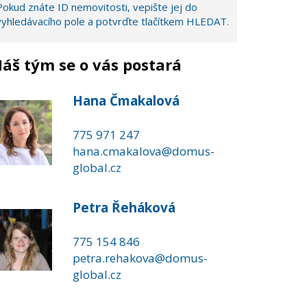
Pokud znáte ID nemovitosti, vepište jej do
vyhledávacího pole a potvrďte tlačítkem HLEDAT.
áš tým se o vás postará
Hana Čmakalová
775 971 247
hana.cmakalova@domus-
global.cz
Petra Řeháková
775 154 846
petra.rehakova@domus-
global.cz