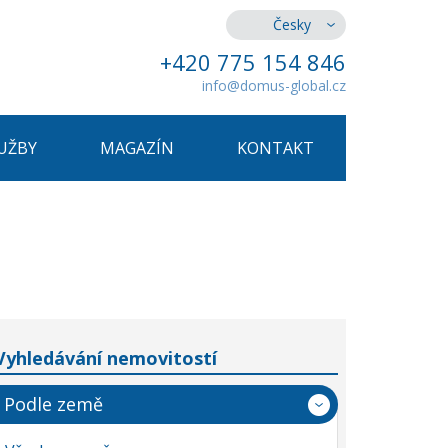
Česky
+420 775 154 846
info@domus-global.cz
UŽBY
MAGAZÍN
KONTAKT
Vyhledávání nemovitostí
Podle země