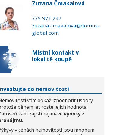
Zuzana Čmakalová
775 971 247
zuzana.cmakalova@domus-
global.com
Místní kontakt v
lokalitě koupě
Investujte do nemovitostí
Nemovitosti vám dokáží zhodnotit úspory,
protože během let roste jejich hodnota.
Zároveň vám zajistí zajímavé
výnosy z
pronájmu
.
Výkyvy v cenách nemovitostí jsou mnohem