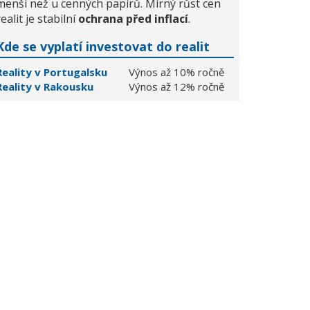
menší než u cenných papírů. Mírný růst cen
realit je stabilní
ochrana před inflací
.
Kde se vyplatí investovat do realit
Reality v Portugalsku
Výnos až 10% ročně
Reality v Rakousku
Výnos až 12% ročně