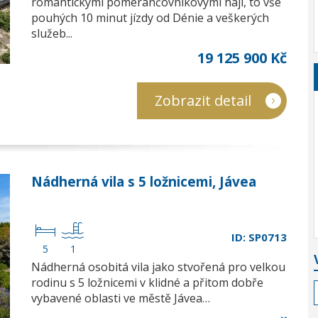
romantickými pomerančovníkovými háji, to vše
pouhých 10 minut jízdy od Dénie a veškerých
služeb...
19 125 900 Kč
Zobrazit detail
Nádherná vila s 5 ložnicemi, Jávea
ID: SP0713
5
1
Nádherná osobitá vila jako stvořená pro velkou
rodinu s 5 ložnicemi v klidné a přitom dobře
vybavené oblasti ve městě Jávea…