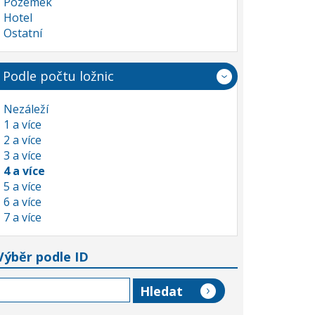
Pozemek
Hotel
Ostatní
Podle počtu ložnic
Nezáleží
1 a více
2 a více
3 a více
4 a více
5 a více
6 a více
7 a více
Výběr podle ID