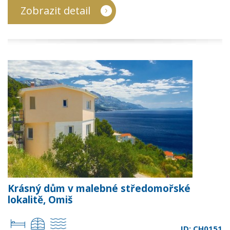
Zobrazit detail
Krásný dům v malebné středomořské
lokalitě, Omiš
ID: CH0151