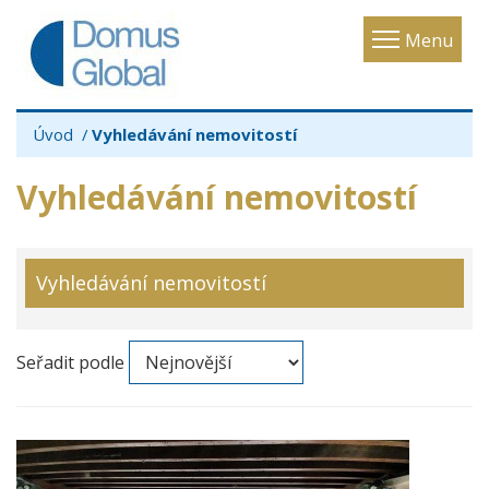
Toggle
Menu
navigatio
Úvod
Vyhledávání nemovitostí
Vyhledávání nemovitostí
Vyhledávání nemovitostí
Seřadit podle