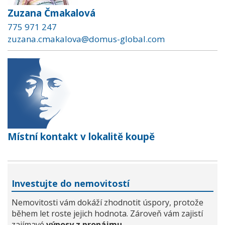
Zuzana Čmakalová
775 971 247
zuzana.cmakalova@domus-global.com
Místní kontakt v lokalitě koupě
Investujte do nemovitostí
Nemovitosti vám dokáží zhodnotit úspory, protože
během let roste jejich hodnota. Zároveň vám zajistí
zajímavé
výnosy z pronájmu
.