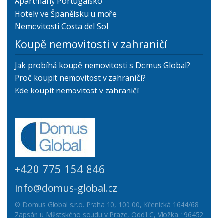
Apartmány Portugalsko
Hotely ve Španělsku u moře
Nemovitosti Costa del Sol
Koupě nemovitosti v zahraničí
Jak probíhá koupě nemovitosti s Domus Global?
Proč koupit nemovitost v zahraničí?
Kde koupit nemovitost v zahraničí
+420 775 154 846
info@domus-global.cz
© Domus Global s.r.o. Praha 10, 100 00, Křenická 1644/68
Zapsán u Městského soudu v Praze, Oddíl C, Vložka 196452