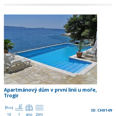
Apartmánový dům v první linii u moře,
Trogir
ID: CH0149
10
1
ano
20m