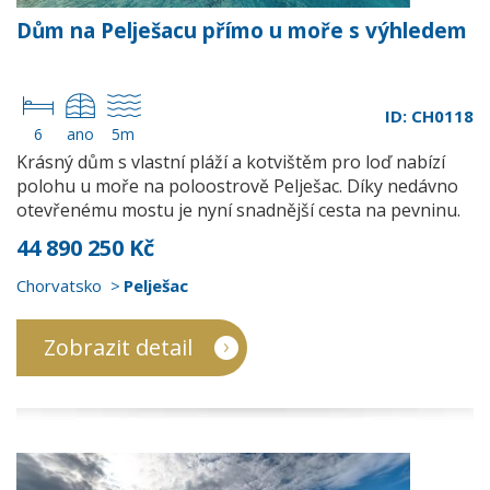
Dům na Pelješacu přímo u moře s výhledem
ID: CH0118
6
ano
5m
Krásný dům s vlastní pláží a kotvištěm pro loď nabízí
polohu u moře na poloostrově Pelješac. Díky nedávno
otevřenému mostu je nyní snadnější cesta na pevninu.
44 890 250 Kč
Chorvatsko
Pelješac
Zobrazit detail