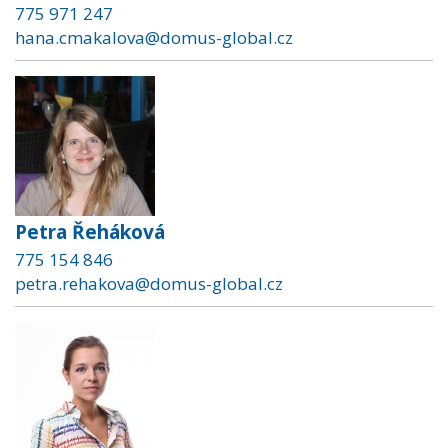
775 971 247
hana.cmakalova@domus-global.cz
Petra Řeháková
775 154 846
petra.rehakova@domus-global.cz