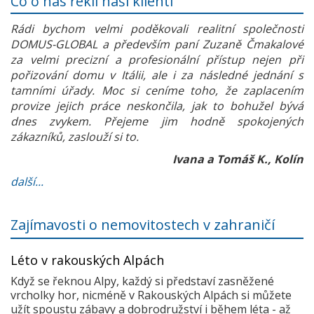
Co o nás řekli naši klienti
Rádi bychom velmi poděkovali realitní společnosti
DOMUS-GLOBAL a především paní Zuzaně Čmakalové
za velmi precizní a profesionální přístup nejen při
pořizování domu v Itálii, ale i za následné jednání s
tamními úřady. Moc si ceníme toho, že zaplacením
provize jejich práce neskončila, jak to bohužel bývá
dnes zvykem. Přejeme jim hodně spokojených
zákazníků, zaslouží si to.
Ivana a Tomáš K., Kolín
další...
Zajímavosti o nemovitostech v zahraničí
Léto v rakouských Alpách
Když se řeknou Alpy, každý si představí zasněžené
vrcholky hor, nicméně v Rakouských Alpách si můžete
užít spoustu zábavy a dobrodružství i během léta - až