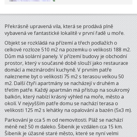
Překrásně upravená vila, která se prodává plně
vybavená ve fantastické lokalitě v první řadě u moře.
Objekt se rozkládá na přízemí a třech podlažích o
celkové rozloze 510 m2 na pozemku o velikosti 188 m2.
Dům má solární panely. V přízemí budovy je obchodní
prostor, který v současné době slouží jako restaurace
domácí a mezinárodní kuchyně. V prvním patře
nalezneme byt o velikosti 75 m2 s terasou velkou 50
m2. Další čtyři apartmány se nacházejí v druhém a
třetím patře. Každý apartmán má přístup na soukromý
balkón, který nabízí krásný výhled na moře, město a
okolí. V nejvyšším patře domu se nachází terasa o
velikosti 125 m2 s lehátky na opalování a bazén (5x3 m).
Parkování je cca 5 m od nemovitosti. Pláž se nachází
méně než 50 m daleko. Šibenik je vzdálen cca 15 km.
Šibenik je úžasné staré město, které se nyní velmi