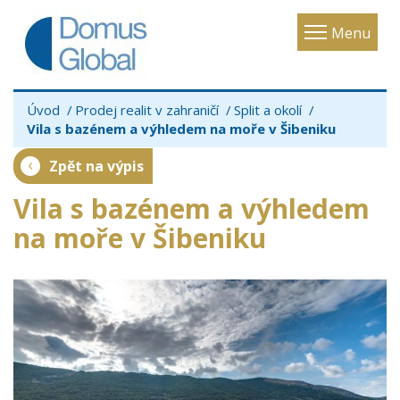
Toggle
Menu
navigatio
Úvod
Prodej realit v zahraničí
Split a okolí
Vila s bazénem a výhledem na moře v Šibeniku
Zpět na výpis
Vila s bazénem a výhledem
na moře v Šibeniku