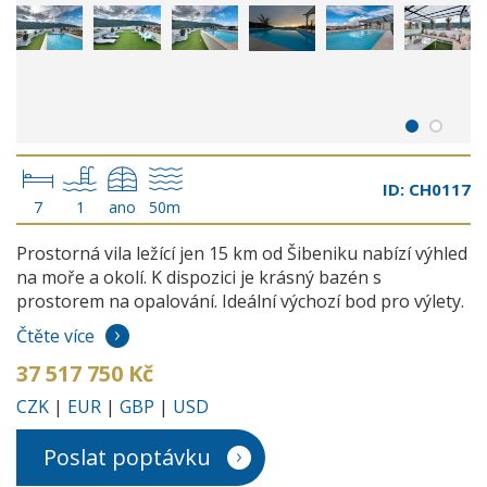
ID: CH0117
7
1
ano
50m
Prostorná vila ležící jen 15 km od Šibeniku nabízí výhled
na moře a okolí. K dispozici je krásný bazén s
prostorem na opalování. Ideální výchozí bod pro výlety.
Čtěte více
37 517 750 Kč
CZK
|
EUR
|
GBP
|
USD
Poslat poptávku