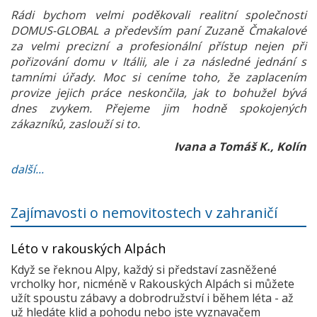
Rádi bychom velmi poděkovali realitní společnosti
DOMUS-GLOBAL a především paní Zuzaně Čmakalové
za velmi precizní a profesionální přístup nejen při
pořizování domu v Itálii, ale i za následné jednání s
tamními úřady. Moc si ceníme toho, že zaplacením
provize jejich práce neskončila, jak to bohužel bývá
dnes zvykem. Přejeme jim hodně spokojených
zákazníků, zaslouží si to.
Ivana a Tomáš K., Kolín
další...
Zajímavosti o nemovitostech v zahraničí
Léto v rakouských Alpách
Když se řeknou Alpy, každý si představí zasněžené
vrcholky hor, nicméně v Rakouských Alpách si můžete
užít spoustu zábavy a dobrodružství i během léta - až
už hledáte klid a pohodu nebo jste vyznavačem