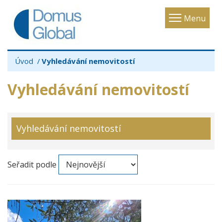
Toggle
Menu
navigatio
Úvod
Vyhledávání nemovitostí
Vyhledávání nemovitostí
Vyhledávání nemovitostí
Seřadit podle