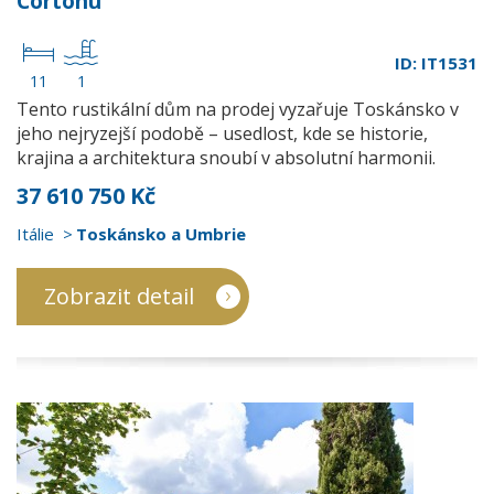
Cortonu
ID: IT1531
11
1
Tento rustikální dům na prodej vyzařuje Toskánsko v
jeho nejryzejší podobě – usedlost, kde se historie,
krajina a architektura snoubí v absolutní harmonii.
37 610 750 Kč
Itálie
Toskánsko a Umbrie
Zobrazit detail