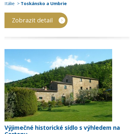
Itálie
Toskánsko a Umbrie
Zobrazit detail
Výjimečné historické sídlo s výhledem na