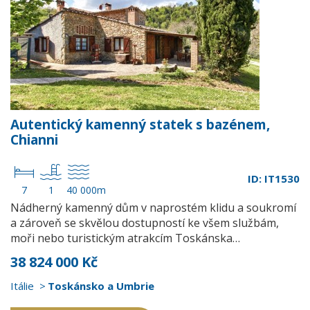
Autentický kamenný statek s bazénem,
Chianni
ID: IT1530
7
1
40 000m
Nádherný kamenný dům v naprostém klidu a soukromí
a zároveň se skvělou dostupností ke všem službám,
moři nebo turistickým atrakcím Toskánska…
38 824 000 Kč
Itálie
Toskánsko a Umbrie