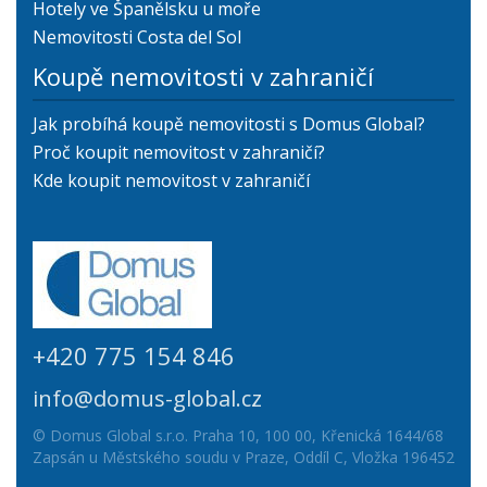
Hotely ve Španělsku u moře
Nemovitosti Costa del Sol
Koupě nemovitosti v zahraničí
Jak probíhá koupě nemovitosti s Domus Global?
Proč koupit nemovitost v zahraničí?
Kde koupit nemovitost v zahraničí
+420 775 154 846
info@domus-global.cz
© Domus Global s.r.o. Praha 10, 100 00, Křenická 1644/68
Zapsán u Městského soudu v Praze, Oddíl C, Vložka 196452