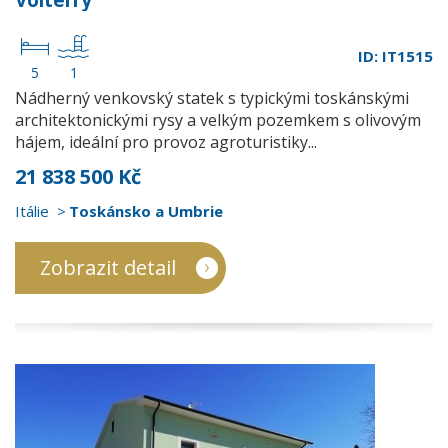
Volterry
ID: IT1515
5
1
Nádherný venkovský statek s typickými toskánskými
architektonickými rysy a velkým pozemkem s olivovým
hájem, ideální pro provoz agroturistiky...
21 838 500 Kč
Itálie
Toskánsko a Umbrie
Zobrazit detail