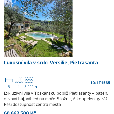
Luxusní vila v srdci Versilie, Pietrasanta
ID: IT1535
5
1
5 000m
Exkluzivní vila v Toskánsku poblíž Pietrasanty – bazén,
olivový háj, výhled na moře. 5 ložnic, 6 koupelen, garáž.
Pěší dostupnost centra města.
60 662 500 Kč