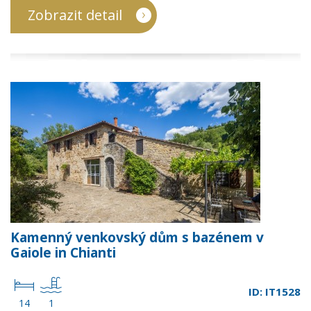
Zobrazit detail
Kamenný venkovský dům s bazénem v
Gaiole in Chianti
ID: IT1528
14
1