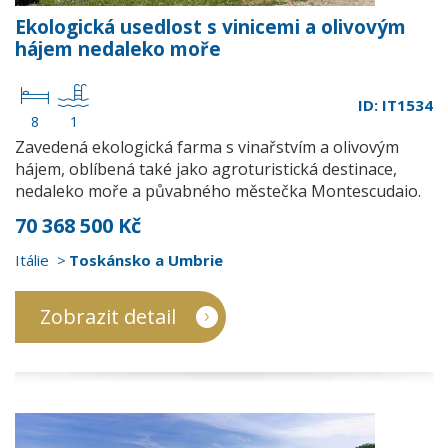
Ekologická usedlost s vinicemi a olivovým
hájem nedaleko moře
ID: IT1534
8
1
Zavedená ekologická farma s vinařstvím a olivovým
hájem, oblíbená také jako agroturistická destinace,
nedaleko moře a půvabného městečka Montescudaio.
70 368 500 Kč
Itálie
Toskánsko a Umbrie
Zobrazit detail