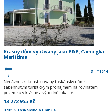
Krásný dům využívaný jako B&B, Campiglia
Marittima
ID: IT1514
8
Nedávno zrekonstruovaný toskánský dům se
zaběhnutým turistickým pronájmem na rovinatém
pozemku v krásné a výhodné lokalitě...
13 272 955 Kč
Itálie
Toskánsko a Umbrie