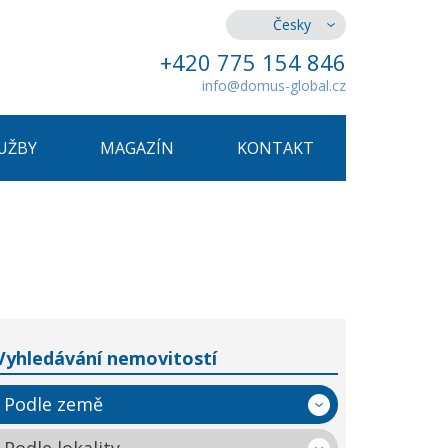
Česky
+420 775 154 846
info@domus-global.cz
UŽBY
MAGAZÍN
KONTAKT
Vyhledávání nemovitostí
Podle země