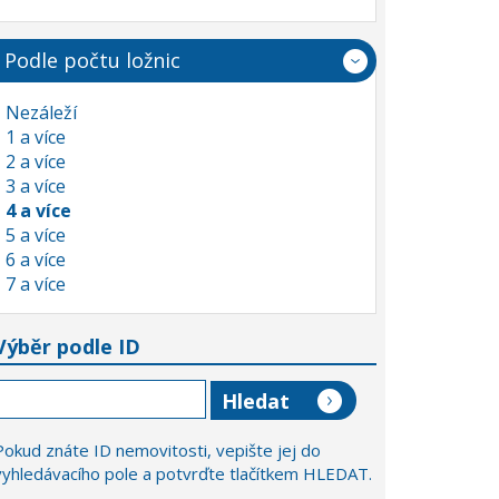
Podle počtu ložnic
Nezáleží
1 a více
2 a více
3 a více
4 a více
5 a více
6 a více
7 a více
Výběr podle ID
Pokud znáte ID nemovitosti, vepište jej do
vyhledávacího pole a potvrďte tlačítkem HLEDAT.