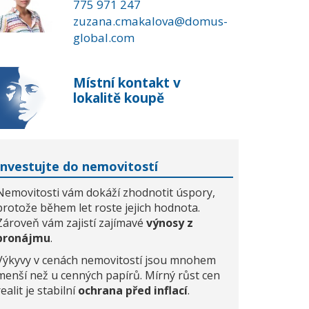
775 971 247
zuzana.cmakalova@domus-
global.com
Místní kontakt v
lokalitě koupě
Investujte do nemovitostí
Nemovitosti vám dokáží zhodnotit úspory,
protože během let roste jejich hodnota.
Zároveň vám zajistí zajímavé
výnosy z
pronájmu
.
Výkyvy v cenách nemovitostí jsou mnohem
menší než u cenných papírů. Mírný růst cen
realit je stabilní
ochrana před inflací
.