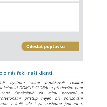
o o nás řekli naši klienti
ádi bychom velmi poděkovali realitní
polečnosti DOMUS-GLOBAL a především paní
uzaně Čmakalové za velmi precizní a
rofesionální přístup nejen při pořizování
omu v Itálii, ale i za následné jednání s