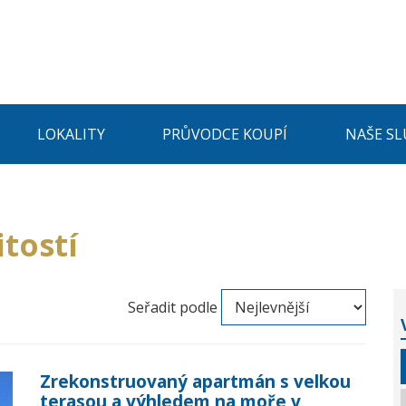
LOKALITY
PRŮVODCE KOUPÍ
NAŠE SL
tostí
Seřadit podle
Zrekonstruovaný apartmán s velkou
terasou a výhledem na moře v