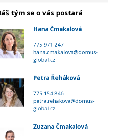
áš tým se o vás postará
Hana Čmakalová
775 971 247
hana.cmakalova@domus-
global.cz
Petra Řeháková
775 154 846
petra.rehakova@domus-
global.cz
Zuzana Čmakalová