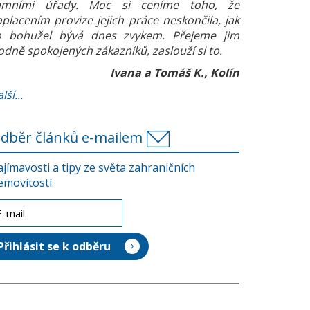
amními úřady. Moc si ceníme toho, že
aplacením provize jejich práce neskončila, jak
o bohužel bývá dnes zvykem. Přejeme jim
odně spokojených zákazníků, zaslouží si to.
Ivana a Tomáš K., Kolín
lší...
dběr článků e-mailem
ajímavosti a tipy ze světa zahraničních
emovitostí.