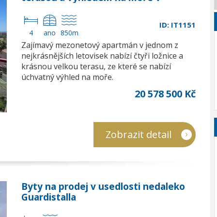
Sanremu
ID: IT1151
4
ano
850m
Zajímavý mezonetový apartmán v jednom z
nejkrásnějších letovisek nabízí čtyři ložnice a
krásnou velkou terasu, ze které se nabízí
úchvatný výhled na moře.
20 578 500 Kč
Zobrazit detail
Byty na prodej v usedlosti nedaleko
Guardistalla