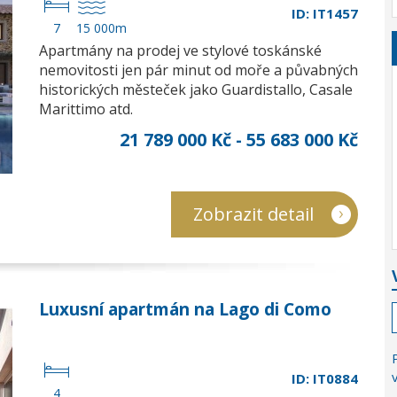
ID: IT1457
7
15 000m
Apartmány na prodej ve stylové toskánské
nemovitosti jen pár minut od moře a půvabných
historických městeček jako Guardistallo, Casale
Marittimo atd.
21 789 000 Kč - 55 683 000 Kč
Zobrazit detail
Luxusní apartmán na Lago di Como
ID: IT0884
4