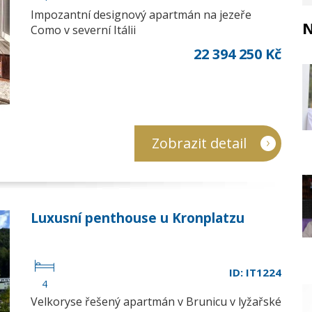
Impozantní designový apartmán na jezeře
N
Como v severní Itálii
22 394 250 Kč
Zobrazit detail
Luxusní penthouse u Kronplatzu
ID: IT1224
4
Velkoryse řešený apartmán v Brunicu v lyžařské