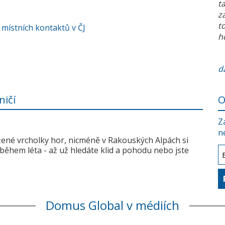
t
z
t
 místních kontaktů v ČJ
h
da
ničí
O
Z
n
žené vrcholky hor, nicméně v Rakouských Alpách si
během léta - až už hledáte klid a pohodu nebo jste
Domus Global v médiích