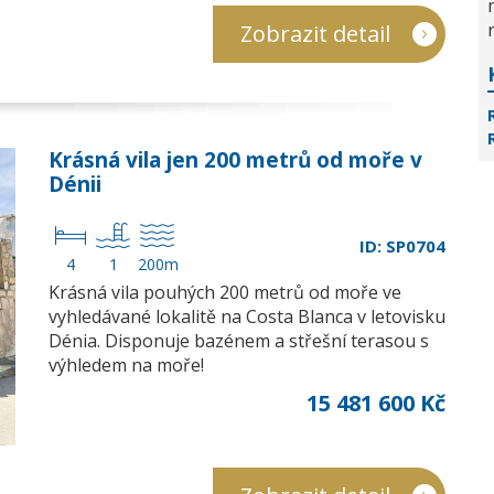
Zobrazit detail
Krásná vila jen 200 metrů od moře v
Dénii
ID: SP0704
4
1
200m
Krásná vila pouhých 200 metrů od moře ve
vyhledávané lokalitě na Costa Blanca v letovisku
Dénia. Disponuje bazénem a střešní terasou s
výhledem na moře!
15 481 600 Kč