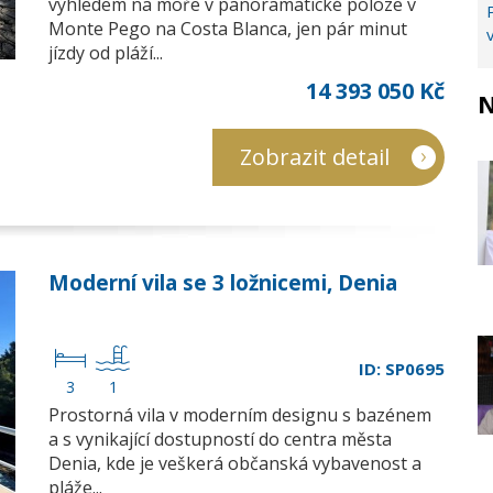
výhledem na moře v panoramatické poloze v
Monte Pego na Costa Blanca, jen pár minut
jízdy od pláží...
14 393 050 Kč
N
Zobrazit detail
Moderní vila se 3 ložnicemi, Denia
ID: SP0695
3
1
Prostorná vila v moderním designu s bazénem
a s vynikající dostupností do centra města
Denia, kde je veškerá občanská vybavenost a
pláže...