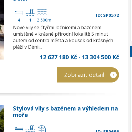
ID: SP0572
4
1
2 500m
Nové vily se čtyřmi ložnicemi a bazénem
umístěné v krásné přírodní lokalitě 5 minut
autem od centra města a kousek od krásných
pláží v Dénii...
12 627 180 Kč - 13 304 500 Kč
Zobrazit detail
Stylová vily s bazénem a výhledem na
moře
ID: SP0696