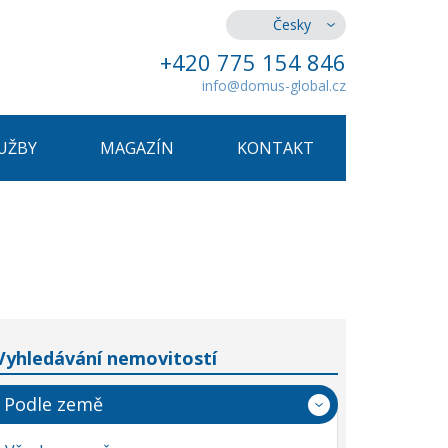
Česky
+420 775 154 846
info@domus-global.cz
UŽBY
MAGAZÍN
KONTAKT
Vyhledávání nemovitostí
Podle země