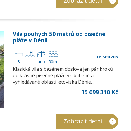
Zobrazit detail
Vila pouhých 50 metrů od písečné
pláže v Dénii
ID: SP0705
3
1
ano
50m
Klasická vila s bazénem doslova jen pár kroků
od krásné písečné pláže v oblíbené a
vyhledávané oblasti letoviska Dénie...
15 699 310 Kč
Zobrazit detail