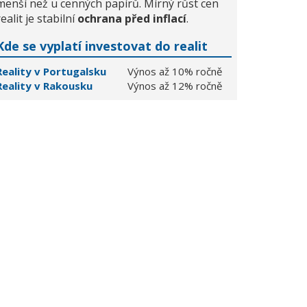
menší než u cenných papírů. Mírný růst cen
realit je stabilní
ochrana před inflací
.
Kde se vyplatí investovat do realit
Reality v Portugalsku
Výnos až 10% ročně
Reality v Rakousku
Výnos až 12% ročně