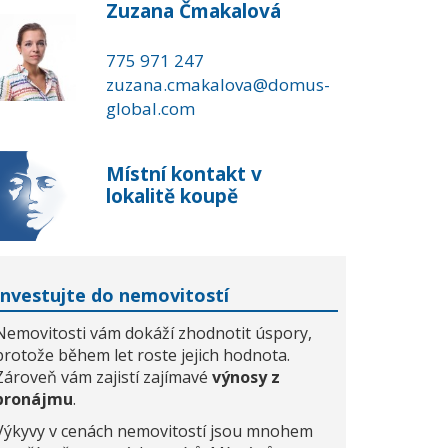
Zuzana Čmakalová
775 971 247
zuzana.cmakalova@domus-
global.com
Místní kontakt v
lokalitě koupě
Investujte do nemovitostí
Nemovitosti vám dokáží zhodnotit úspory,
protože během let roste jejich hodnota.
Zároveň vám zajistí zajímavé
výnosy z
pronájmu
.
Výkyvy v cenách nemovitostí jsou mnohem