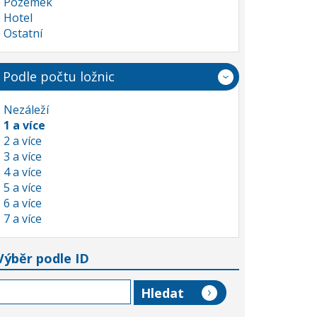
Pozemek
Hotel
Ostatní
Podle počtu ložnic
Nezáleží
1 a více
2 a více
3 a více
4 a více
5 a více
6 a více
7 a více
Výběr podle ID