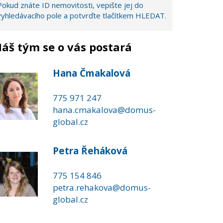
Pokud znáte ID nemovitosti, vepište jej do
vyhledávacího pole a potvrďte tlačítkem HLEDAT.
áš tým se o vás postará
Hana Čmakalová
775 971 247
hana.cmakalova@domus-
global.cz
Petra Řeháková
775 154 846
petra.rehakova@domus-
global.cz