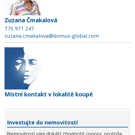
Zuzana Čmakalová
775 971 247
zuzana.cmakalova@domus-global.com
Místní kontakt v lokalitě koupě
Investujte do nemovitostí
Nemovitosti vám dokáží zhodnotit úspory, protože