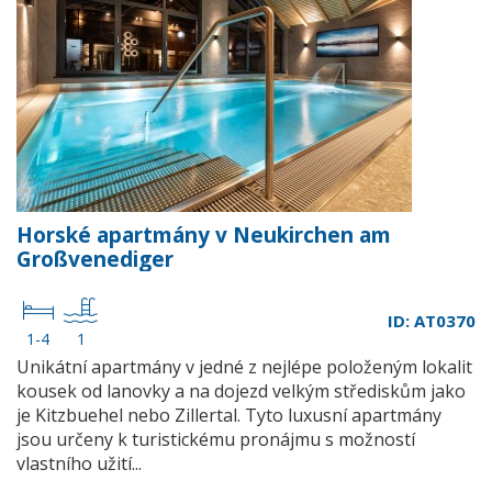
Horské apartmány v Neukirchen am
Großvenediger
ID: AT0370
1-4
1
Unikátní apartmány v jedné z nejlépe položeným lokalit
kousek od lanovky a na dojezd velkým střediskům jako
je Kitzbuehel nebo Zillertal. Tyto luxusní apartmány
jsou určeny k turistickému pronájmu s možností
vlastního užití...