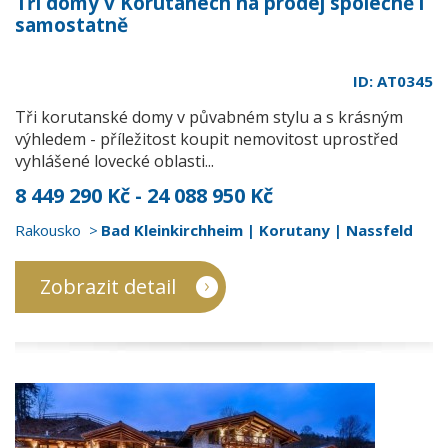
Tři domy v Korutanech na prodej společně i
samostatně
ID: AT0345
Tři korutanské domy v půvabném stylu a s krásným
výhledem - příležitost koupit nemovitost uprostřed
vyhlášené lovecké oblasti...
8 449 290 Kč - 24 088 950 Kč
Rakousko
Bad Kleinkirchheim | Korutany | Nassfeld
Zobrazit detail