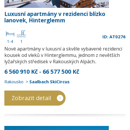
Luxusní apartmány v rezidenci blízko
lanovek, Hinterglemm
ID: AT0276
1-4
1
Nové apartmány v luxusní a skvěle vybavené rezidenci
kousek od vleků v Hinterglemmu, jednom z nevětších
lyžařských středisek v Rakouských Alpách..
6 560 910 Kč - 66 577 500 Kč
Rakousko
Saalbach SkiCircus
Zobrazit detail