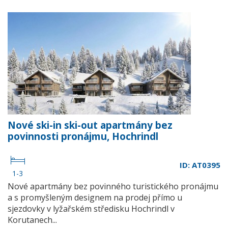
Nové ski-in ski-out apartmány bez
povinnosti pronájmu, Hochrindl
ID: AT0395
1-3
Nové apartmány bez povinného turistického pronájmu
a s promyšleným designem na prodej přímo u
sjezdovky v lyžařském středisku Hochrindl v
Korutanech...