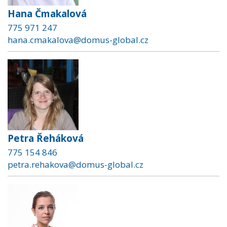
Hana Čmakalová
775 971 247
hana.cmakalova@domus-global.cz
Petra Řeháková
775 154 846
petra.rehakova@domus-global.cz