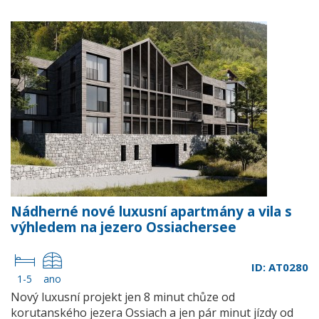
Nádherné nové luxusní apartmány a vila s
výhledem na jezero Ossiachersee
ID: AT0280
1-5
ano
Nový luxusní projekt jen 8 minut chůze od
korutanského jezera Ossiach a jen pár minut jízdy od