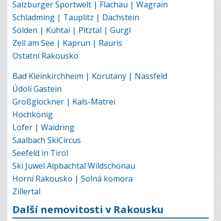
Salzburger Sportwelt | Flachau | Wagrain
Schladming | Tauplitz | Dachstein
Sölden | Kühtai | Pitztal | Gurgl
Zell am See | Kaprun | Rauris
Ostatní Rakousko
Bad Kleinkirchheim | Korutany | Nassfeld
Údolí Gastein
Großglockner | Kals-Matrei
Hochkönig
Lofer | Waidring
Saalbach SkiCircus
Seefeld in Tirol
Ski Juwel Alpbachtal Wildschönau
Horní Rakousko | Solná komora
Zillertal
Další nemovitosti v Rakousku