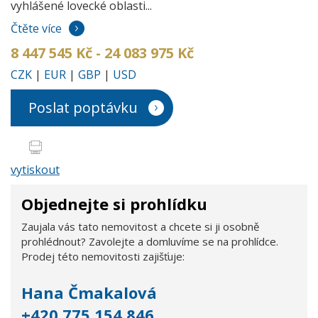
vyhlášené lovecké oblasti...
Čtěte více
8 447 545 Kč - 24 083 975 Kč
CZK
|
EUR
|
GBP
|
USD
Poslat poptávku
vytiskout
Objednejte si prohlídku
Zaujala vás tato nemovitost a chcete si ji osobně
prohlédnout? Zavolejte a domluvíme se na prohlídce.
Prodej této nemovitosti zajišťuje:
Hana Čmakalová
+420 775 154 846