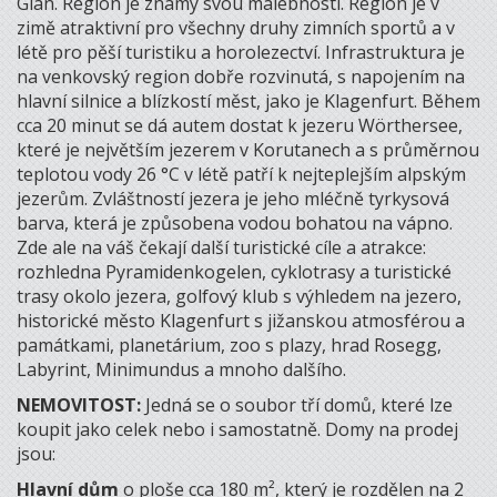
Glan. Region je známý svou malebností. Region je v
zimě atraktivní pro všechny druhy zimních sportů a v
létě pro pěší turistiku a horolezectví. Infrastruktura je
na venkovský region dobře rozvinutá, s napojením na
hlavní silnice a blízkostí měst, jako je Klagenfurt. Během
cca 20 minut se dá autem dostat k jezeru Wörthersee,
které je největším jezerem v Korutanech a s průměrnou
teplotou vody 26 °C v létě patří k nejteplejším alpským
jezerům. Zvláštností jezera je jeho mléčně tyrkysová
barva, která je způsobena vodou bohatou na vápno.
Zde ale na váš čekají další turistické cíle a atrakce:
rozhledna Pyramidenkogelen, cyklotrasy a turistické
trasy okolo jezera, golfový klub s výhledem na jezero,
historické město Klagenfurt s jižanskou atmosférou a
památkami, planetárium, zoo s plazy, hrad Rosegg,
Labyrint, Minimundus a mnoho dalšího.
NEMOVITOST:
Jedná se o soubor tří domů, které lze
koupit jako celek nebo i samostatně. Domy na prodej
jsou:
Hlavní dům
o ploše cca 180 m², který je rozdělen na 2