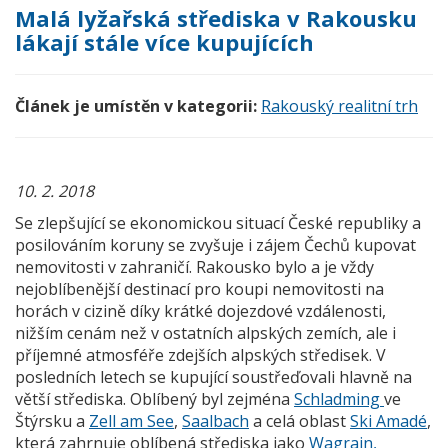
Malá lyžařská střediska v Rakousku
lákají stále více kupujících
Článek je umístěn v kategorii:
Rakouský realitní trh
10. 2. 2018
Se zlepšující se ekonomickou situací České republiky a
posilováním koruny se zvyšuje i zájem Čechů kupovat
nemovitosti v zahraničí. Rakousko bylo a je vždy
nejoblíbenější destinací pro koupi nemovitosti na
horách v cizině díky krátké dojezdové vzdálenosti,
nižším cenám než v ostatních alpských zemích, ale i
příjemné atmosféře zdejších alpských středisek. V
posledních letech se kupující soustřeďovali hlavně na
větší střediska. Oblíbený byl zejména
Schladming
ve
Štýrsku a
Zell am See
,
Saalbach
a celá oblast
Ski Amadé
,
která zahrnuje oblíbená střediska jako
Wagrain,