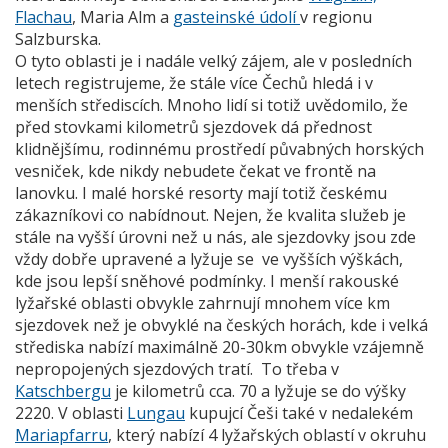
Flachau
, Maria Alm a
gasteinské údolí
v regionu
Salzburska.
O tyto oblasti je i nadále velký zájem, ale v posledních
letech registrujeme, že stále více Čechů hledá i v
menších střediscích. Mnoho lidí si totiž uvědomilo, že
před stovkami kilometrů sjezdovek dá přednost
klidnějšímu, rodinnému prostředí půvabných horských
vesniček, kde nikdy nebudete čekat ve frontě na
lanovku. I malé horské resorty mají totiž českému
zákazníkovi co nabídnout. Nejen, že kvalita služeb je
stále na vyšší úrovni než u nás, ale sjezdovky jsou zde
vždy dobře upravené a lyžuje se ve vyšších výškách,
kde jsou lepší sněhové podmínky. I menší rakouské
lyžařské oblasti obvykle zahrnují mnohem více km
sjezdovek než je obvyklé na českých horách, kde i velká
střediska nabízí maximálně 20-30km obvykle vzájemně
nepropojených sjezdových tratí. To třeba v
Katschbergu
je kilometrů cca. 70 a lyžuje se do výšky
2220. V oblasti
Lungau
kupujcí Češi také v nedalekém
Mariapfarru
, který nabízí 4 lyžařských oblastí v okruhu