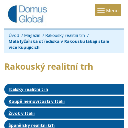
Toggle
Menu
navigatio
Úvod
Magazín
Rakouský realitní trh
Malá lyžařská střediska v Rakousku lákají stále
více kupujících
Rakouský realitní trh
Italský realitní trh
Koupě nemovitosti v Itálii
Život v Itálii
Španělský realitní trh