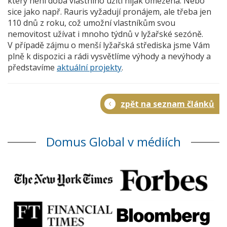
který není doba vlastního užití nijak omezena. Nebo
sice jako např. Rauris vyžadují pronájem, ale třeba jen
110 dnů z roku, což umožní vlastníkům svou
nemovitost užívat i mnoho týdnů v lyžařské sezóně.
V případě zájmu o menší lyžařská střediska jsme Vám
plně k dispozici a rádi vysvětlíme výhody a nevýhody a
představíme
aktuální projekty
.
zpět na seznam článků
Domus Global v médiích