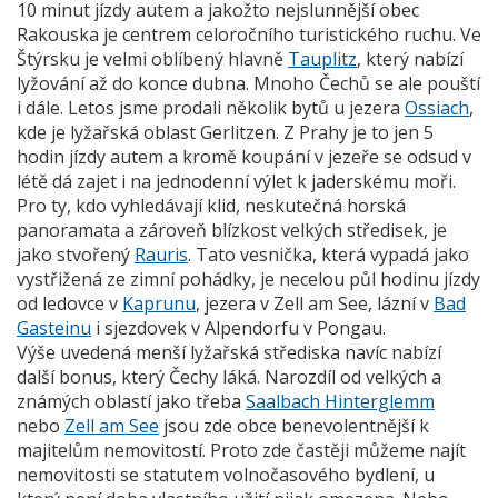
10 minut jízdy autem a jakožto nejslunnější obec
Rakouska je centrem celoročního turistického ruchu. Ve
Štýrsku je velmi oblíbený hlavně
Tauplitz
, který nabízí
lyžování až do konce dubna. Mnoho Čechů se ale pouští
i dále. Letos jsme prodali několik bytů u jezera
Ossiach
,
kde je lyžařská oblast Gerlitzen. Z Prahy je to jen 5
hodin jízdy autem a kromě koupání v jezeře se odsud v
létě dá zajet i na jednodenní výlet k jaderskému moři.
Pro ty, kdo vyhledávají klid, neskutečná horská
panoramata a zároveň blízkost velkých středisek, je
jako stvořený
Rauris
. Tato vesnička, která vypadá jako
vystřižená ze zimní pohádky, je necelou půl hodinu jízdy
od ledovce v
Kaprunu
, jezera v Zell am See, lázní v
Bad
Gasteinu
i sjezdovek v Alpendorfu v Pongau.
Výše uvedená menší lyžařská střediska navíc nabízí
další bonus, který Čechy láká. Narozdíl od velkých a
známých oblastí jako třeba
Saalbach Hinterglemm
nebo
Zell am See
jsou zde obce benevolentnější k
majitelům nemovitostí. Proto zde častěji můžeme najít
nemovitosti se statutem volnočasového bydlení, u