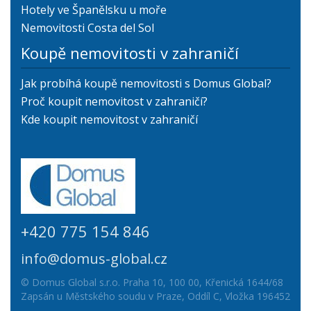
Hotely ve Španělsku u moře
Nemovitosti Costa del Sol
Koupě nemovitosti v zahraničí
Jak probíhá koupě nemovitosti s Domus Global?
Proč koupit nemovitost v zahraničí?
Kde koupit nemovitost v zahraničí
+420 775 154 846
info@domus-global.cz
© Domus Global s.r.o. Praha 10, 100 00, Křenická 1644/68
Zapsán u Městského soudu v Praze, Oddíl C, Vložka 196452