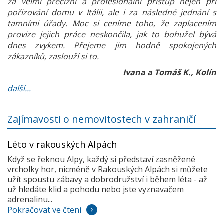
za velmi precizní a profesionální přístup nejen při
pořizování domu v Itálii, ale i za následné jednání s
tamními úřady. Moc si ceníme toho, že zaplacením
provize jejich práce neskončila, jak to bohužel bývá
dnes zvykem. Přejeme jim hodně spokojených
zákazníků, zaslouží si to.
Ivana a Tomáš K., Kolín
další...
Zajímavosti o nemovitostech v zahraničí
Léto v rakouských Alpách
Když se řeknou Alpy, každý si představí zasněžené
vrcholky hor, nicméně v Rakouských Alpách si můžete
užít spoustu zábavy a dobrodružství i během léta - až
už hledáte klid a pohodu nebo jste vyznavačem
adrenalinu...
Pokračovat ve čtení