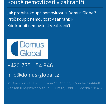
Koupě nemovitosti v zahraničí
Jak probíhá koupě nemovitosti s Domus Global?
Proč koupit nemovitost v zahraničí?
Kde koupit nemovitost v zahraničí
+420 775 154 846
info@domus-global.cz
© Domus Global s.r.o. Praha 10, 100 00, Křenická 1644/68
Zapsán u Městského soudu v Praze, Oddíl C, Vložka 196452