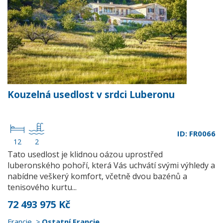
Kouzelná usedlost v srdci Luberonu
ID: FR0066
12
2
Tato usedlost je klidnou oázou uprostřed
luberonského pohoří, která Vás uchvátí svými výhledy a
nabídne veškerý komfort, včetně dvou bazénů a
tenisového kurtu...
72 493 975 Kč
Francie
Ostatní Francie