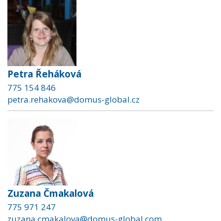
Petra Řeháková
775 154 846
petra.rehakova@domus-global.cz
Zuzana Čmakalová
775 971 247
zuzana.cmakalova@domus-global.com