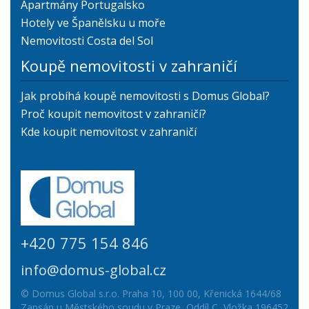
Apartmány Portugalsko
Hotely ve Španělsku u moře
Nemovitosti Costa del Sol
Koupě nemovitosti v zahraničí
Jak probíhá koupě nemovitosti s Domus Global?
Proč koupit nemovitost v zahraničí?
Kde koupit nemovitost v zahraničí
+420 775 154 846
info@domus-global.cz
© Domus Global s.r.o. Praha 10, 100 00, Křenická 1644/68
Zapsán u Městského soudu v Praze, Oddíl C, Vložka 196452