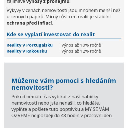
zajímavé
výnosy z pronájmu
.
Výkyvy v cenách nemovitostí jsou mnohem menší než
u cenných papírů. Mírný růst cen realit je stabilní
ochrana před inflací
.
Kde se vyplatí investovat do realit
Reality v Portugalsku
Výnos až 10% ročně
Reality v Rakousku
Výnos až 12% ročně
Můžeme vám pomoci s hledáním
nemovitosti?
Pokud nemáte čas vybírat z naší nabídky
nemovitostí nebo jste nenašli, co hledáte,
vyplňte a pošlete tuto poptávku a MY SE VÁM
OZVEME nejpozději do 48 hodin v pracovní den.