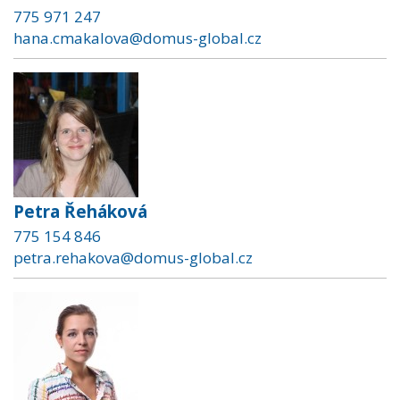
775 971 247
hana.cmakalova@domus-global.cz
Petra Řeháková
775 154 846
petra.rehakova@domus-global.cz