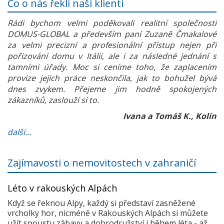
Co o nás řekli naši klienti
Rádi bychom velmi poděkovali realitní společnosti
DOMUS-GLOBAL a především paní Zuzaně Čmakalové
za velmi precizní a profesionální přístup nejen při
pořizování domu v Itálii, ale i za následné jednání s
tamními úřady. Moc si ceníme toho, že zaplacením
provize jejich práce neskončila, jak to bohužel bývá
dnes zvykem. Přejeme jim hodně spokojených
zákazníků, zaslouží si to.
Ivana a Tomáš K., Kolín
další...
Zajímavosti o nemovitostech v zahraničí
Léto v rakouských Alpách
Když se řeknou Alpy, každý si představí zasněžené
vrcholky hor, nicméně v Rakouských Alpách si můžete
užít spoustu zábavy a dobrodružství i během léta - až