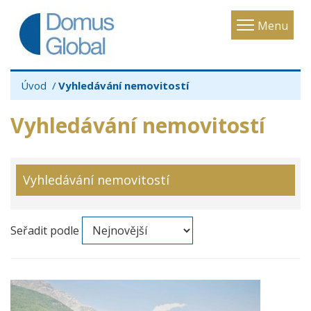
Toggle
Menu
navigatio
Úvod
Vyhledávání nemovitostí
Vyhledávání nemovitostí
Vyhledávání nemovitostí
Seřadit podle