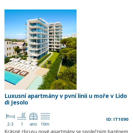
Luxusní apartmány v pvní linii u moře v Lido
di Jesolo
ID: IT1090
2-3
1
ano
10m
Krásné zbrusu nové apartmány se společným bazénem