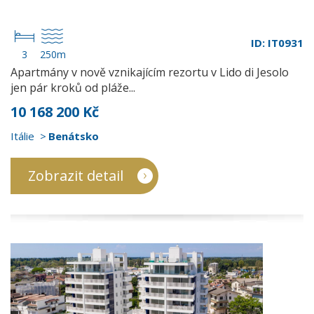
ID: IT0931
3
250m
Apartmány v nově vznikajícím rezortu v Lido di Jesolo
jen pár kroků od pláže...
10 168 200 Kč
Itálie
Benátsko
Zobrazit detail