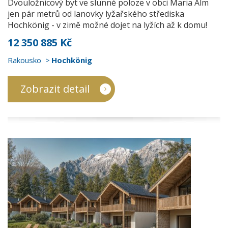
Dvouložnicový byt ve slunné poloze v obci Maria Alm
jen pár metrů od lanovky lyžařského střediska
Hochkönig - v zimě možné dojet na lyžích až k domu!
12 350 885 Kč
Rakousko
Hochkönig
Zobrazit detail