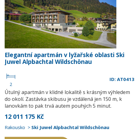
Elegantní apartmán v lyžařské oblasti Ski
Juwel Alpbachtal Wildschönau
ID: AT0413
2
Útulný apartmán v klidné lokalitě s krásným výhledem
do okolí. Zastávka skibusu je vzdálená jen 150 m, k
lanovkám to pak trvá autem pouhých 5 minut.
12 011 175 Kč
Rakousko
Ski Juwel Alpbachtal Wildschönau