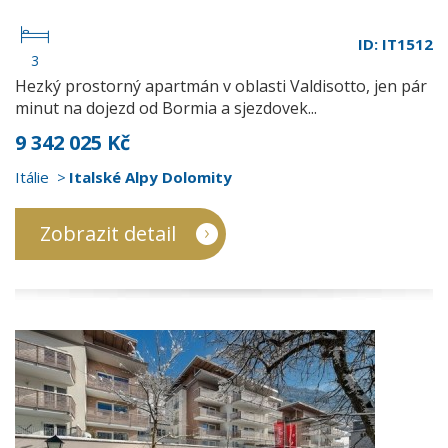
ID: IT1512
3
Hezký prostorný apartmán v oblasti Valdisotto, jen pár
minut na dojezd od Bormia a sjezdovek...
9 342 025 Kč
Itálie
Italské Alpy Dolomity
Zobrazit detail