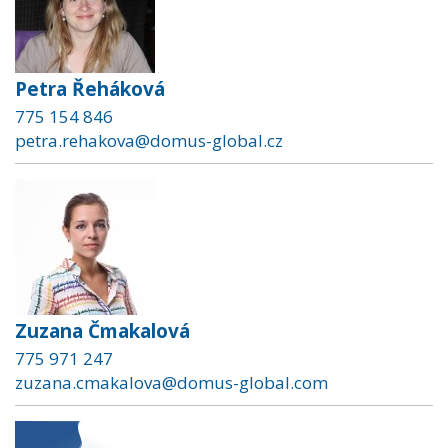
Petra Řeháková
775 154 846
petra.rehakova@domus-global.cz
Zuzana Čmakalová
775 971 247
zuzana.cmakalova@domus-global.com