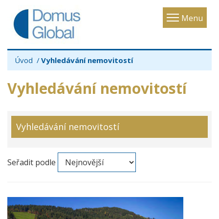
Toggle
Menu
navigatio
Úvod
Vyhledávání nemovitostí
Vyhledávání nemovitostí
Vyhledávání nemovitostí
Seřadit podle