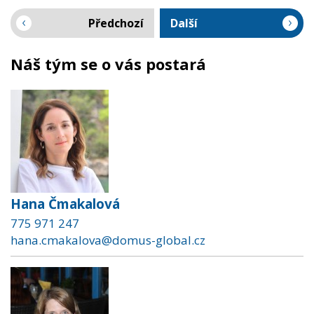
Předchozí
Další
Náš tým se o vás postará
Hana Čmakalová
775 971 247
hana.cmakalova@domus-global.cz