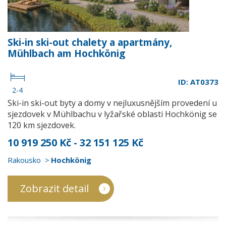
Ski-in ski-out chalety a apartmány,
Mühlbach am Hochkönig
ID: AT0373
2-4
Ski-in ski-out byty a domy v nejluxusnějším provedení u
sjezdovek v Mühlbachu v lyžařské oblasti Hochkönig se
120 km sjezdovek.
10 919 250 Kč - 32 151 125 Kč
Rakousko
Hochkönig
Zobrazit detail