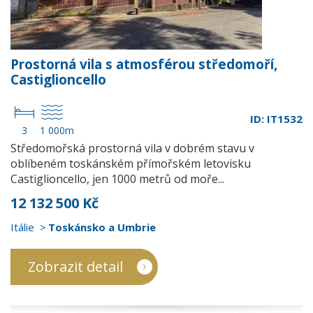
Prostorná vila s atmosférou středomoří,
Castiglioncello
ID: IT1532
3
1 000m
Středomořská prostorná vila v dobrém stavu v
oblíbeném toskánském přímořském letovisku
Castiglioncello, jen 1000 metrů od moře...
12 132 500 Kč
Itálie
Toskánsko a Umbrie
Zobrazit detail