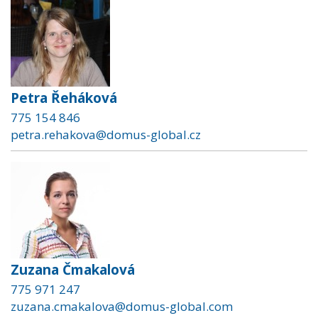
Petra Řeháková
775 154 846
petra.rehakova@domus-global.cz
Zuzana Čmakalová
775 971 247
zuzana.cmakalova@domus-global.com