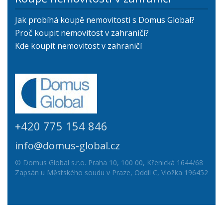
Jak probíhá koupě nemovitosti s Domus Global?
Proč koupit nemovitost v zahraničí?
Kde koupit nemovitost v zahraničí
+420 775 154 846
info@domus-global.cz
© Domus Global s.r.o. Praha 10, 100 00, Křenická 1644/68
Zapsán u Městského soudu v Praze, Oddíl C, Vložka 196452