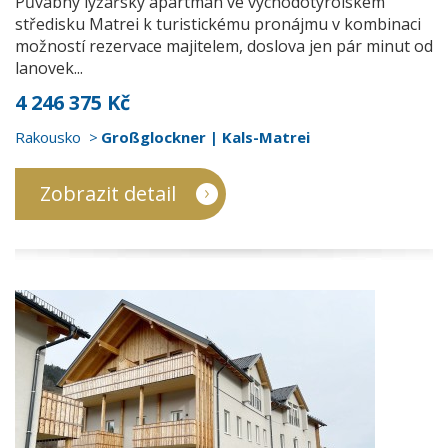
Půvabný lyžařský apartmán ve východotyrolském
středisku Matrei k turistickému pronájmu v kombinaci
možností rezervace majitelem, doslova jen pár minut od
lanovek...
4 246 375 Kč
Rakousko
Großglockner | Kals-Matrei
Zobrazit detail