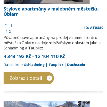
Stylové apartmány v malebném městečku
Öblarn
ID: AT0380
1-2
Půvabné nové apartmány na prodej v samém centru
městečka Öblarn na dojezd lyžařským oblastem jako je
Schladming a Tauplitz...
4 343 192 Kč - 12 104 110 Kč
Rakousko
Schladming | Tauplitz | Dachstein
Zobrazit detail