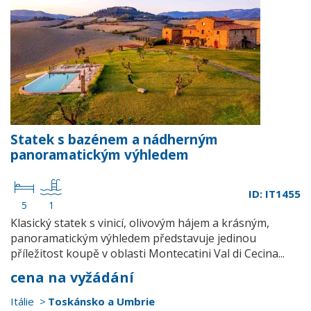
Statek s bazénem a nádherným
panoramatickým výhledem
ID: IT1455
5
1
Klasický statek s vinicí, olivovým hájem a krásným,
panoramatickým výhledem představuje jedinou
příležitost koupě v oblasti Montecatini Val di Cecina...
cena na vyžádání
Itálie
Toskánsko a Umbrie