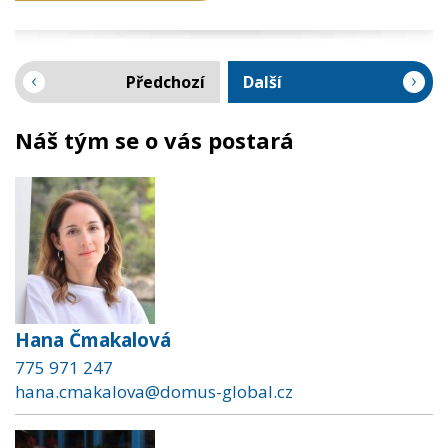
Předchozí
Další
Náš tým se o vás postará
Hana Čmakalová
775 971 247
hana.cmakalova@domus-global.cz