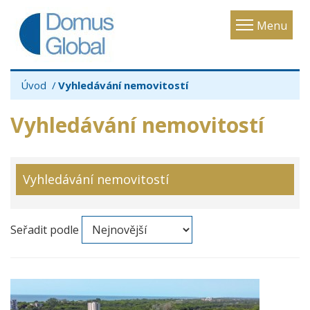
Toggle
Menu
navigatio
Úvod
Vyhledávání nemovitostí
Vyhledávání nemovitostí
Vyhledávání nemovitostí
Seřadit podle