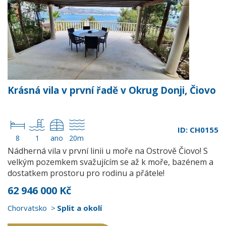
Krásná vila v první řadě v Okrug Donji, Čiovo
ID: CH0155
8
1
ano
20m
Nádherná vila v první linii u moře na Ostrově Čiovo! S
velkým pozemkem svažujícím se až k moře, bazénem a
dostatkem prostoru pro rodinu a přátele!
62 946 000 Kč
Chorvatsko
Split a okolí