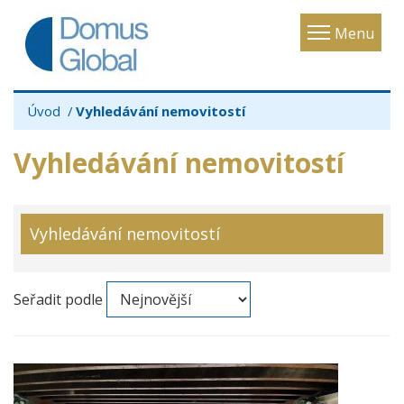
Toggle
Menu
navigatio
Úvod
Vyhledávání nemovitostí
Vyhledávání nemovitostí
Vyhledávání nemovitostí
Seřadit podle