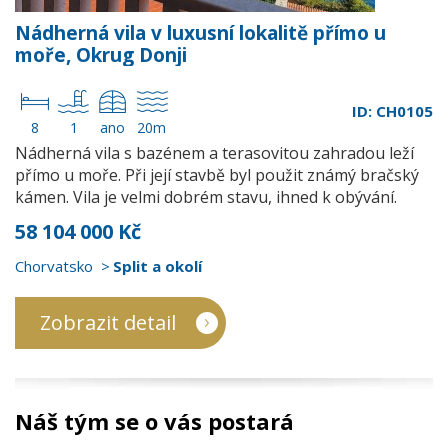
Nádherná vila v luxusní lokalitě přímo u
moře, Okrug Donji
ID: CH0105
8
1
ano
20m
Nádherná vila s bazénem a terasovitou zahradou leží
přímo u moře. Při její stavbě byl použit známý bračský
kámen. Vila je velmi dobrém stavu, ihned k obývání.
58 104 000 Kč
Chorvatsko
Split a okolí
Zobrazit detail
Náš tým se o vás postará