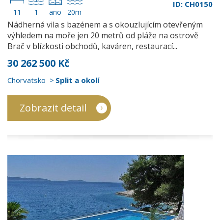
ID: CH0150
11
1
ano
20m
Nádherná vila s bazénem a s okouzlujícím otevřeným
výhledem na moře jen 20 metrů od pláže na ostrově
Brač v blízkosti obchodů, kaváren, restaurací...
30 262 500 Kč
Chorvatsko
Split a okolí
Zobrazit detail