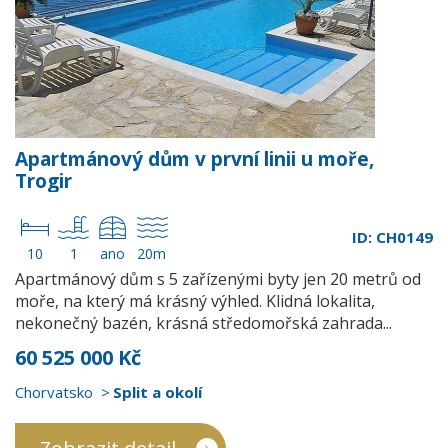
Apartmánový dům v první linii u moře,
Trogir
ID: CH0149
10
1
ano
20m
Apartmánový dům s 5 zařízenými byty jen 20 metrů od
moře, na který má krásný výhled. Klidná lokalita,
nekonečný bazén, krásná středomořská zahrada...
60 525 000 Kč
Chorvatsko
Split a okolí