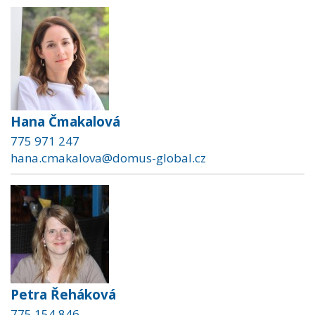
Hana Čmakalová
775 971 247
hana.cmakalova@domus-global.cz
Petra Řeháková
775 154 846