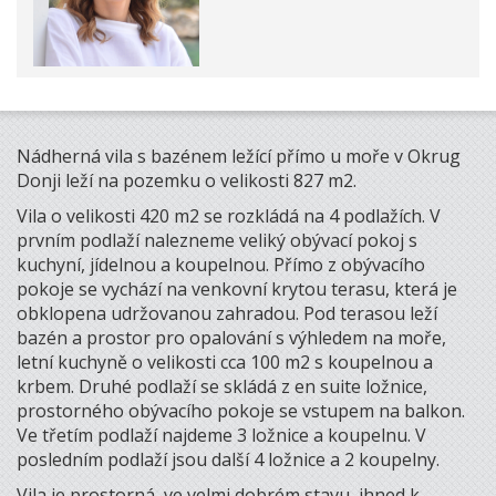
Nádherná vila s bazénem ležící přímo u moře v Okrug
Donji leží na pozemku o velikosti 827 m2.
Vila o velikosti 420 m2 se rozkládá na 4 podlažích. V
prvním podlaží nalezneme veliký obývací pokoj s
kuchyní, jídelnou a koupelnou. Přímo z obývacího
pokoje se vychází na venkovní krytou terasu, která je
obklopena udržovanou zahradou. Pod terasou leží
bazén a prostor pro opalování s výhledem na moře,
letní kuchyně o velikosti cca 100 m2 s koupelnou a
krbem. Druhé podlaží se skládá z en suite ložnice,
prostorného obývacího pokoje se vstupem na balkon.
Ve třetím podlaží najdeme 3 ložnice a koupelnu. V
posledním podlaží jsou další 4 ložnice a 2 koupelny.
Vila je prostorná, ve velmi dobrém stavu, ihned k