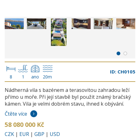
ID: CH0105
8
1
ano
20m
Nádherná vila s bazénem a terasovitou zahradou leží
přímo u moře. Při její stavbě byl použit známý bračský
kámen. Vila je velmi dobrém stavu, ihned k obývání.
Čtěte více
58 080 000 Kč
CZK
|
EUR
|
GBP
|
USD