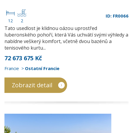
ID: FR0066
12
2
Tato usedlost je klidnou oázou uprostřed
luberonského pohoří, která Vás uchvátí svými výhledy a
nabídne veškerý komfort, včetně dvou bazénů a
tenisového kurtu...
72 673 675 Kč
Francie
Ostatní Francie
Zobrazit detail