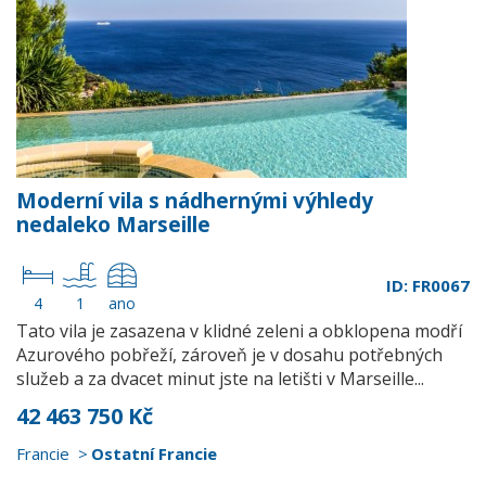
Moderní vila s nádhernými výhledy
nedaleko Marseille
ID: FR0067
4
1
ano
Tato vila je zasazena v klidné zeleni a obklopena modří
Azurového pobřeží, zároveň je v dosahu potřebných
služeb a za dvacet minut jste na letišti v Marseille...
42 463 750 Kč
Francie
Ostatní Francie