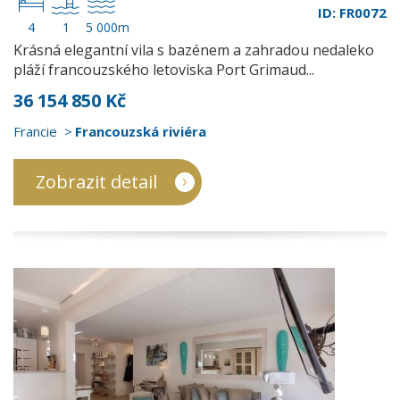
ID: FR0072
4
1
5 000m
Krásná elegantní vila s bazénem a zahradou nedaleko
pláží francouzského letoviska Port Grimaud...
36 154 850 Kč
Francie
Francouzská riviéra
Zobrazit detail