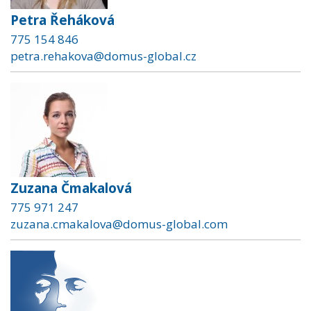
Petra Řeháková
775 154 846
petra.rehakova@domus-global.cz
Zuzana Čmakalová
775 971 247
zuzana.cmakalova@domus-global.com