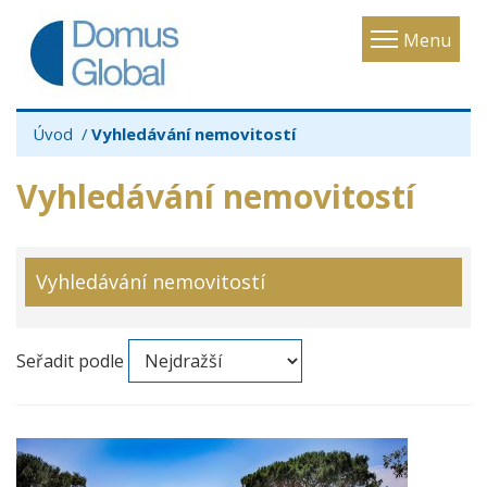
Toggle
Menu
navigatio
Úvod
Vyhledávání nemovitostí
Vyhledávání nemovitostí
Vyhledávání nemovitostí
Seřadit podle