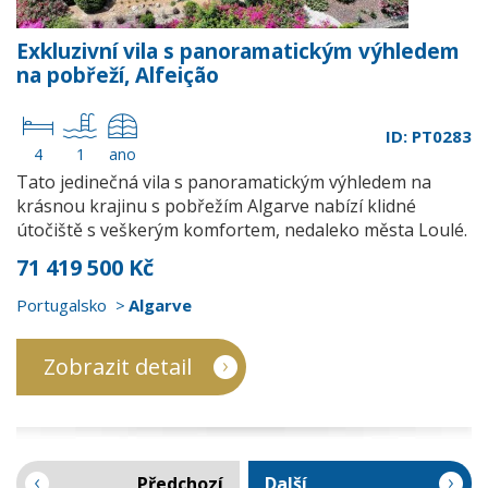
Exkluzivní vila s panoramatickým výhledem
na pobřeží, Alfeição
ID: PT0283
4
1
ano
Tato jedinečná vila s panoramatickým výhledem na
krásnou krajinu s pobřežím Algarve nabízí klidné
útočiště s veškerým komfortem, nedaleko města Loulé.
71 419 500 Kč
Portugalsko
Algarve
Zobrazit detail
Předchozí
Další