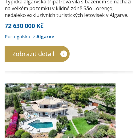
Typická algarvská třípatrová vila s bazénem se nachází
na velkém pozemku v klidné zóně São Lorenço,
nedaleko exkluzivních turistických letovisek v Algarve.
72 630 000 Kč
Portugalsko
Algarve
Zobrazit detail