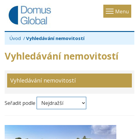
Toggle
Menu
navigatio
Úvod
Vyhledávání nemovitostí
Vyhledávání nemovitostí
Vyhledávání nemovitostí
Seřadit podle