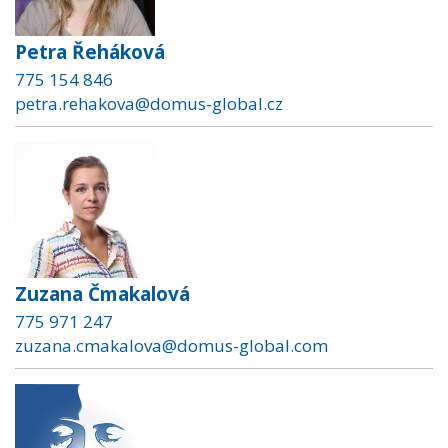
Petra Řeháková
775 154 846
petra.rehakova@domus-global.cz
Zuzana Čmakalová
775 971 247
zuzana.cmakalova@domus-global.com