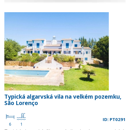
Typická algarvská vila na velkém pozemku,
São Lorenço
ID: PT0291
6
1