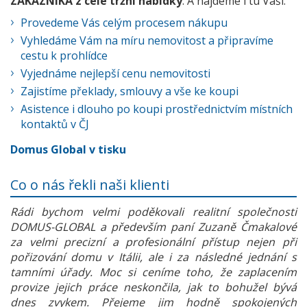
ZÁKAZNÍKA z celé tržní nabídky
. A najdeme i tu Vaši:
Provedeme Vás celým procesem nákupu
Vyhledáme Vám na míru nemovitost a připravíme
cestu k prohlídce
Vyjednáme nejlepší cenu nemovitosti
Zajistíme překlady, smlouvy a vše ke koupi
Asistence i dlouho po koupi prostřednictvím místních
kontaktů v ČJ
Domus Global v tisku
Co o nás řekli naši klienti
Rádi bychom velmi poděkovali realitní společnosti
DOMUS-GLOBAL a především paní Zuzaně Čmakalové
za velmi precizní a profesionální přístup nejen při
pořizování domu v Itálii, ale i za následné jednání s
tamními úřady. Moc si ceníme toho, že zaplacením
provize jejich práce neskončila, jak to bohužel bývá
dnes zvykem. Přejeme jim hodně spokojených