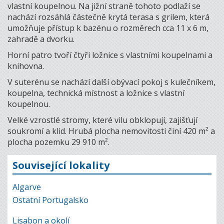
vlastní koupelnou. Na jižní straně tohoto podlaží se
nachází rozsáhlá částečně krytá terasa s grilem, která
umožňuje přístup k bazénu o rozměrech cca 11 x 6 m,
zahradě a dvorku.
Horní patro tvoří čtyři ložnice s vlastními koupelnami a
knihovna.
V suterénu se nachází další obývací pokoj s kulečníkem,
koupelna, technická místnost a ložnice s vlastní
koupelnou.
Velké vzrostlé stromy, které vilu obklopují, zajišťují
soukromí a klid. Hrubá plocha nemovitosti činí 420 m² a
plocha pozemku 29 910 m².
Související lokality
Algarve
Ostatní Portugalsko
Lisabon a okolí