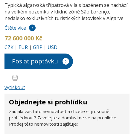
Typická algarvská třípatrová vila s bazénem se nachází
na velkém pozemku v klidné zóně São Lorenço,
nedaleko exkluzivních turistických letovisek v Algarve.
Čtěte více
72 600 000 Kč
CZK
|
EUR
|
GBP
|
USD
Poslat poptávku
vytiskout
Objednejte si prohlídku
Zaujala vás tato nemovitost a chcete si ji osobně
prohlédnout? Zavolejte a domluvíme se na prohlídce.
Prodej této nemovitosti zajišťuje: