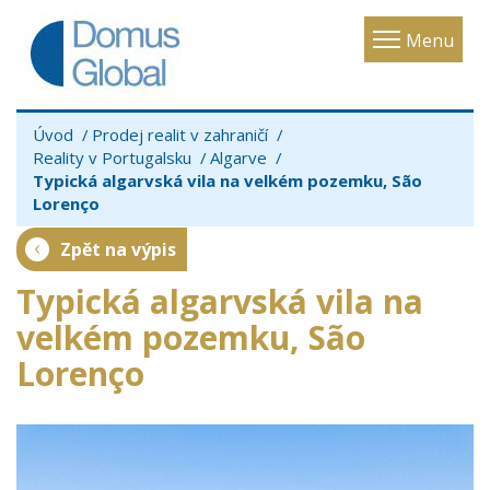
Toggle
Menu
navigatio
Úvod
Prodej realit v zahraničí
Reality v Portugalsku
Algarve
Typická algarvská vila na velkém pozemku, São
Lorenço
Zpět na výpis
Typická algarvská vila na
velkém pozemku, São
Lorenço