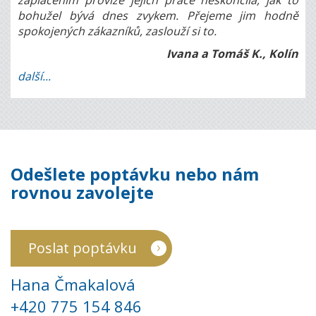
zaplacením provize jejich práce neskončila, jak to
bohužel bývá dnes zvykem. Přejeme jim hodně
spokojených zákazníků, zaslouží si to.
Ivana a Tomáš K., Kolín
další...
Odešlete poptávku nebo nám
rovnou zavolejte
Poslat poptávku
Hana Čmakalová
+420 775 154 846