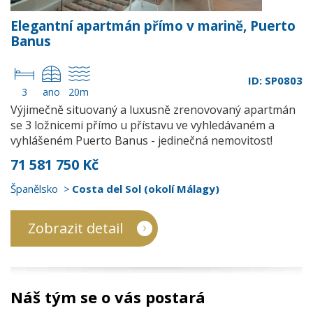
Elegantní apartmán přímo v marině, Puerto
Banus
ID: SP0803
3
ano
20m
Výjimečně situovaný a luxusně zrenovovaný apartmán
se 3 ložnicemi přímo u přístavu ve vyhledávaném a
vyhlášeném Puerto Banus - jedinečná nemovitost!
71 581 750 Kč
Španělsko
Costa del Sol (okolí Málagy)
Zobrazit detail
Náš tým se o vás postará