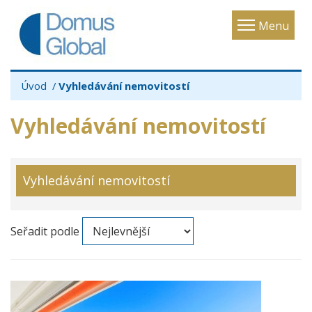
Toggle
Menu
navigatio
Úvod
Vyhledávání nemovitostí
Vyhledávání nemovitostí
Vyhledávání nemovitostí
Seřadit podle