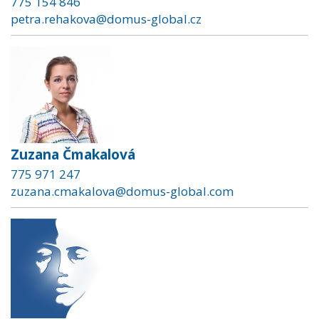
775 154 846
petra.rehakova@domus-global.cz
Zuzana Čmakalová
775 971 247
zuzana.cmakalova@domus-global.com