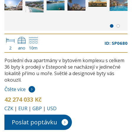
ID: SP0680
2
ano
10m
Poslední dva apartmány v bytovém komplexu s celkem
36 byty k prodeji v Esteponě se nacházejí v jedinečné
lokalitě přímo u moře. Světlé a designové byty vás
okouzlí.
Čtěte více
42 274 033 Kč
CZK
|
EUR
|
GBP
|
USD
Poslat poptávku