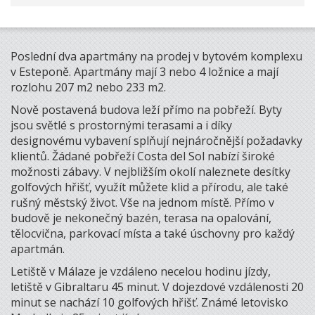
Poslední dva apartmány na prodej v bytovém komplexu
v Esteponě. Apartmány mají 3 nebo 4 ložnice a mají
rozlohu 207 m2 nebo 233 m2.
Nově postavená budova leží přímo na pobřeží. Byty
jsou světlé s prostornými terasami a i díky
designovému vybavení splňují nejnáročnější požadavky
klientů. Žádané pobřeží Costa del Sol nabízí široké
možnosti zábavy. V nejbližším okolí naleznete desítky
golfových hřišť, využít můžete klid a přírodu, ale také
rušný městský život. Vše na jednom místě. Přímo v
budově je nekonečný bazén, terasa na opalování,
tělocvična, parkovací místa a také úschovny pro každý
apartmán.
Letiště v Málaze je vzdáleno necelou hodinu jízdy,
letiště v Gibraltaru 45 minut. V dojezdové vzdálenosti 20
minut se nachází 10 golfových hřišť. Známé letovisko