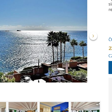
s
r
Č
2
C