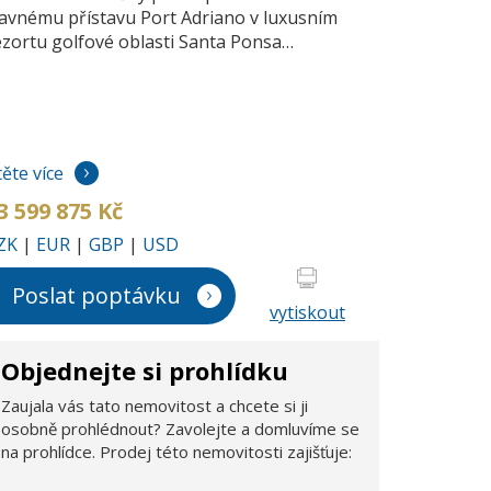
lavnému přístavu Port Adriano v luxusním
ezortu golfové oblasti Santa Ponsa…
těte více
3 599 875 Kč
ZK
|
EUR
|
GBP
|
USD
Poslat poptávku
vytiskout
Objednejte si prohlídku
Zaujala vás tato nemovitost a chcete si ji
osobně prohlédnout? Zavolejte a domluvíme se
na prohlídce. Prodej této nemovitosti zajišťuje: