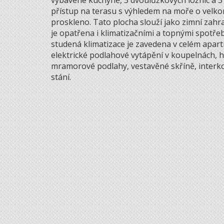
vybavené kuchyně, 3 dvoulůžkových ložnic a 3 
přístup na terasu s výhledem na moře o velkor
proskleno. Tato plocha slouží jako zimní zahr
je opatřena i klimatizačními a topnými spotřeb
studená klimatizace je zavedena v celém apart
elektrické podlahové vytápění v koupelnách, hl
mramorové podlahy, vestavěné skříně, interko
stání.