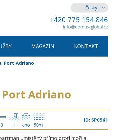
Česky
+420 775 154 846
info@domus-global.cz
UŽBY
MAGAZÍN
KONTAKT
u, Port Adriano
, Port Adriano
ID: SP0561
3
1
ano
50m
partmán umístěný přímo proti moři a