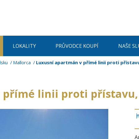
LOKALITY
PRŮVODCE KOUPÍ
NAŠE SL
lsku
Mallorca
Luxusní apartmán v přímé linii proti přístav
přímé linii proti přístavu
A