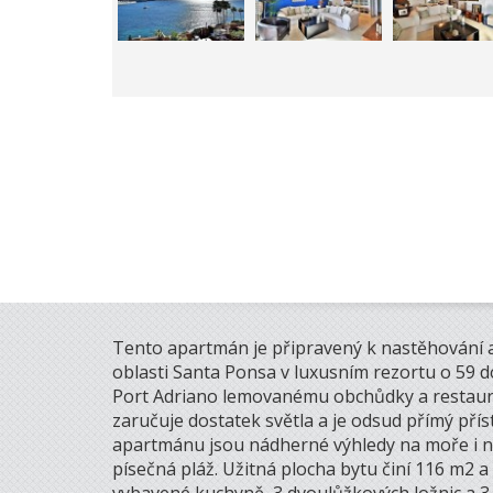
Tento apartmán je připravený k nastěhování a
oblasti Santa Ponsa v luxusním rezortu o 59 d
Port Adriano lemovanému obchůdky a restaura
zaručuje dostatek světla a je odsud přímý přís
apartmánu jsou nádherné výhledy na moře i na
písečná pláž. Užitná plocha bytu činí 116 m2 a