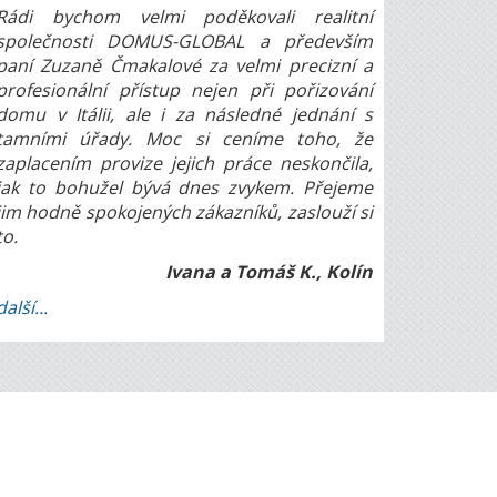
Rádi bychom velmi poděkovali realitní
společnosti DOMUS-GLOBAL a především
paní Zuzaně Čmakalové za velmi precizní a
profesionální přístup nejen při pořizování
domu v Itálii, ale i za následné jednání s
tamními úřady. Moc si ceníme toho, že
zaplacením provize jejich práce neskončila,
jak to bohužel bývá dnes zvykem. Přejeme
jim hodně spokojených zákazníků, zaslouží si
to.
Ivana a Tomáš K., Kolín
další...