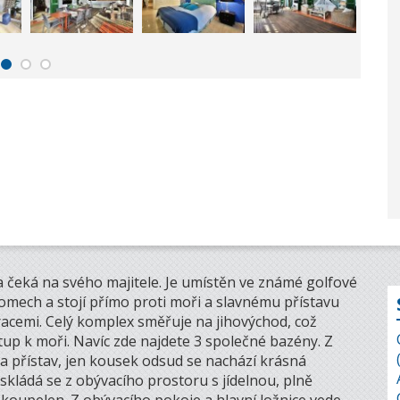
 čeká na svého majitele. Je umístěn ve známé golfové
omech a stojí přímo proti moři a slavnému přístavu
cemi. Celý komplex směřuje na jihovýchod, což
tup k moři. Navíc zde najdete 3 společné bazény. Z
 přístav, jen kousek odsud se nachází krásná
 skládá se z obývacího prostoru s jídelnou, plně