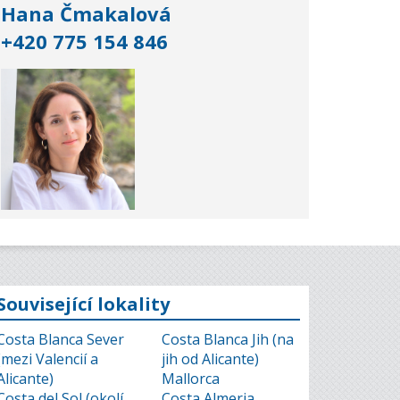
Hana Čmakalová
+420 775 154 846
Související lokality
Costa Blanca Sever
Costa Blanca Jih (na
(mezi Valencií a
jih od Alicante)
Alicante)
Mallorca
Costa del Sol (okolí
Costa Almeria