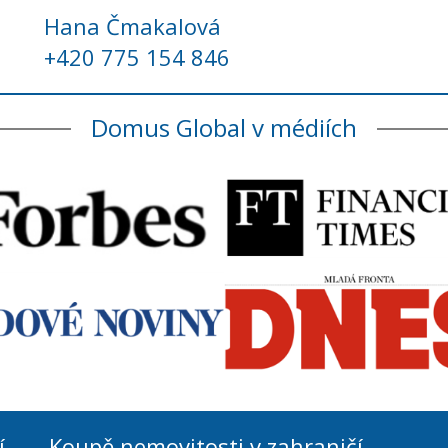
Hana Čmakalová
+420 775 154 846
Domus Global v médiích
í
Koupě nemovitosti v zahraničí