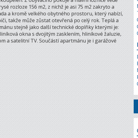
koupelen. Z obývacího pokoje a hlavní ložnice vede
ysé rozloze 156 m2, z nichž je asi 75 m2 zakryto a
ada a kromě velkého obytného prostoru, který nabízí,
iči, takže může zůstat otevřená po celý rok. Teplá a
mánu stejně jako další technické doplňky kterými je:
iníková okna s dvojitým zasklením, hliníkové žaluzie,
m a satelitní TV. Součástí apartmánu je i garážové