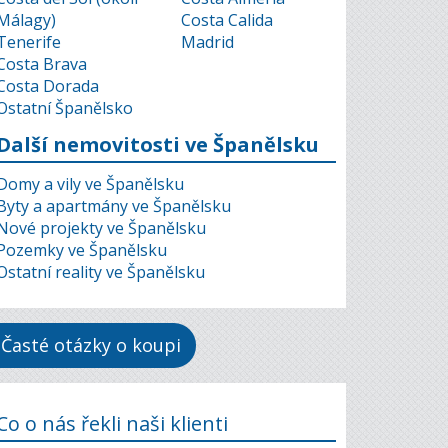
Málagy)
Costa Calida
Tenerife
Madrid
Costa Brava
Costa Dorada
Ostatní Španělsko
Další nemovitosti ve Španělsku
Domy a vily ve Španělsku
Byty a apartmány ve Španělsku
Nové projekty ve Španělsku
Pozemky ve Španělsku
Ostatní reality ve Španělsku
Časté otázky o koupi
Co o nás řekli naši klienti