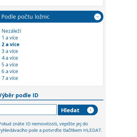
Podle počtu ložnic
Nezáleží
1 a více
2 a více
3 a více
4 a více
5 a více
6 a více
7 a více
Výběr podle ID
Pokud znáte ID nemovitosti, vepište jej do
vyhledávacího pole a potvrďte tlačítkem HLEDAT.