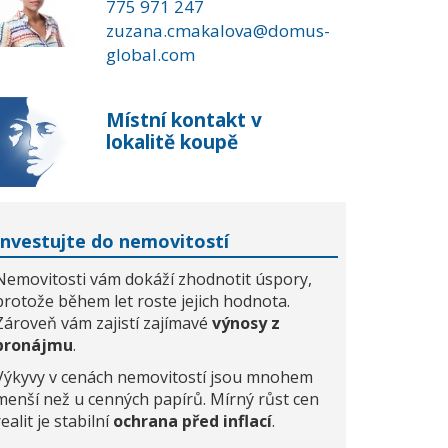
775 971 247
zuzana.cmakalova@domus-
global.com
Místní kontakt v
lokalitě koupě
Investujte do nemovitostí
Nemovitosti vám dokáží zhodnotit úspory,
protože během let roste jejich hodnota.
Zároveň vám zajistí zajímavé
výnosy z
pronájmu
.
Výkyvy v cenách nemovitostí jsou mnohem
menší než u cenných papírů. Mírný růst cen
realit je stabilní
ochrana před inflací
.