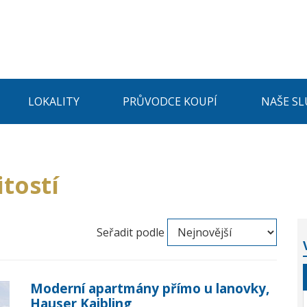
LOKALITY
PRŮVODCE KOUPÍ
NAŠE SL
tostí
Seřadit podle
Moderní apartmány přímo u lanovky,
Hauser Kaibling