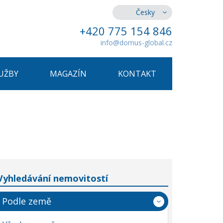
Česky
+420 775 154 846
info@domus-global.cz
UŽBY
MAGAZÍN
KONTAKT
Vyhledávání nemovitostí
Podle země