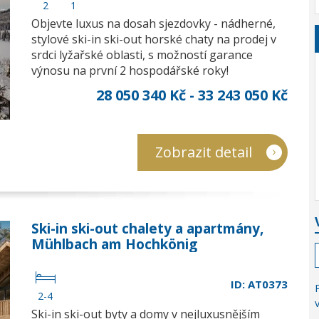
2
1
Objevte luxus na dosah sjezdovky - nádherné,
stylové ski-in ski-out horské chaty na prodej v
srdci lyžařské oblasti, s možností garance
výnosu na první 2 hospodářské roky!
28 050 340 Kč - 33 243 050 Kč
Zobrazit detail
Ski-in ski-out chalety a apartmány,
Mühlbach am Hochkönig
ID: AT0373
2-4
Ski-in ski-out byty a domy v nejluxusnějším