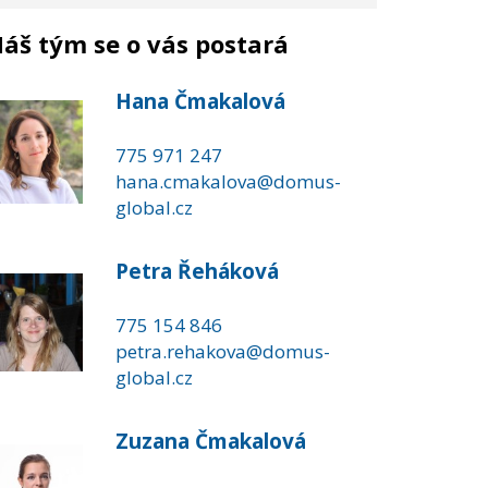
áš tým se o vás postará
Hana Čmakalová
775 971 247
hana.cmakalova@domus-
global.cz
Petra Řeháková
775 154 846
petra.rehakova@domus-
global.cz
Zuzana Čmakalová