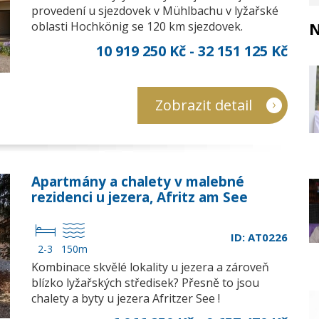
provedení u sjezdovek v Mühlbachu v lyžařské
N
oblasti Hochkönig se 120 km sjezdovek.
10 919 250 Kč - 32 151 125 Kč
Zobrazit detail
Apartmány a chalety v malebné
rezidenci u jezera, Afritz am See
ID: AT0226
2-3
150m
Kombinace skvělé lokality u jezera a zároveň
blízko lyžařských středisek? Přesně to jsou
chalety a byty u jezera Afritzer See !