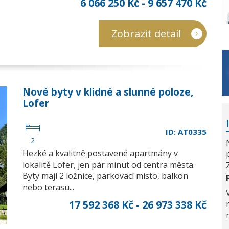
6 066 250 Kč - 9 657 470 Kč
Zobrazit detail
Nové byty v klidné a slunné poloze,
Lofer
ID: AT0335
2
Hezké a kvalitně postavené apartmány v
lokalitě Lofer, jen pár minut od centra města.
Byty mají 2 ložnice, parkovací místo, balkon
nebo terasu...
17 592 368 Kč - 26 973 338 Kč