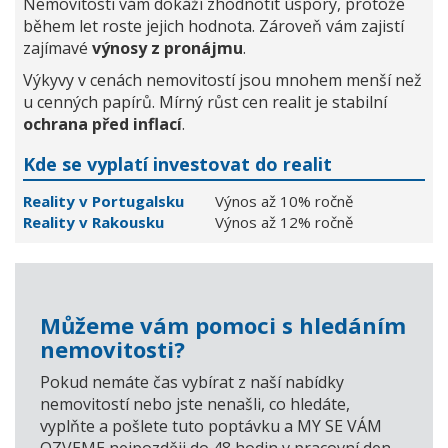
Nemovitosti vám dokáží zhodnotit úspory, protože
během let roste jejich hodnota. Zároveň vám zajistí
zajímavé
výnosy z pronájmu
.
Výkyvy v cenách nemovitostí jsou mnohem menší než
u cenných papírů. Mírný růst cen realit je stabilní
ochrana před inflací
.
Kde se vyplatí investovat do realit
Reality v Portugalsku
Výnos až 10% ročně
Reality v Rakousku
Výnos až 12% ročně
Můžeme vám pomoci s hledáním
nemovitosti?
Pokud nemáte čas vybírat z naší nabídky
nemovitostí nebo jste nenašli, co hledáte,
vyplňte a pošlete tuto poptávku a MY SE VÁM