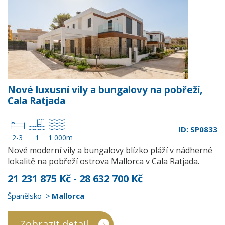
Nové luxusní vily a bungalovy na pobřeží,
Cala Ratjada
ID: SP0833
2-3
1
1 000m
Nové moderní vily a bungalovy blízko pláží v nádherné
lokalitě na pobřeží ostrova Mallorca v Cala Ratjada.
21 231 875 Kč - 28 632 700 Kč
Španělsko
Mallorca
Zobrazit detail