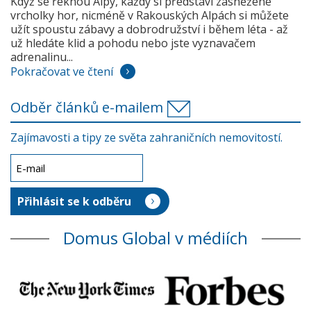
Když se řeknou Alpy, každý si představí zasněžené
vrcholky hor, nicméně v Rakouských Alpách si můžete
užít spoustu zábavy a dobrodružství i během léta - až
už hledáte klid a pohodu nebo jste vyznavačem
adrenalinu...
Pokračovat ve čtení
Odběr článků e-mailem
Zajímavosti a tipy ze světa zahraničních nemovitostí.
Domus Global v médiích