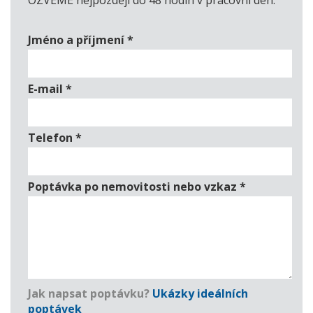
OZVEME nejpozději do 48 hodin v pracovní den.
Jméno a příjmení
*
E-mail
*
Telefon
*
Poptávka po nemovitosti nebo vzkaz
*
Jak napsat poptávku?
Ukázky ideálních
poptávek