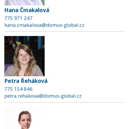
Hana Čmakalová
775 971 247
hana.cmakalova@domus-global.cz
Petra Řeháková
775 154 846
petra.rehakova@domus-global.cz