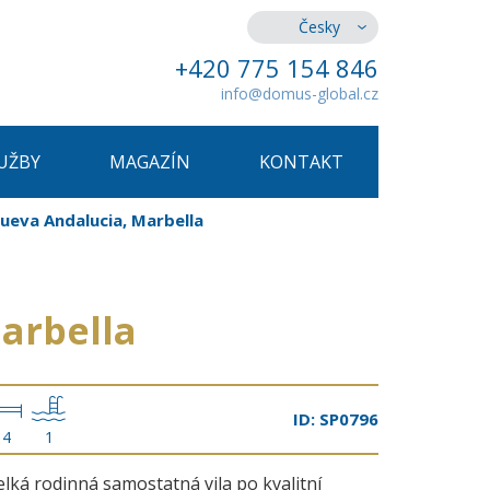
Česky
+420 775 154 846
info@domus-global.cz
UŽBY
MAGAZÍN
KONTAKT
Nueva Andalucia, Marbella
Marbella
ID: SP0796
4
1
elká rodinná samostatná vila po kvalitní