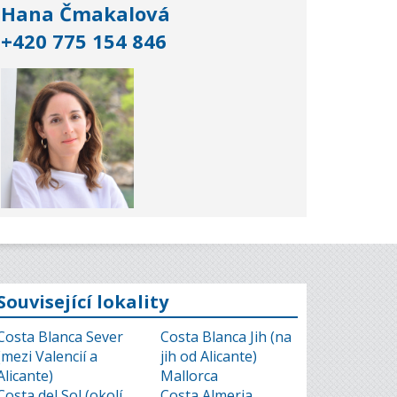
Hana Čmakalová
+420 775 154 846
Související lokality
Costa Blanca Sever
Costa Blanca Jih (na
(mezi Valencií a
jih od Alicante)
Alicante)
Mallorca
Costa del Sol (okolí
Costa Almeria