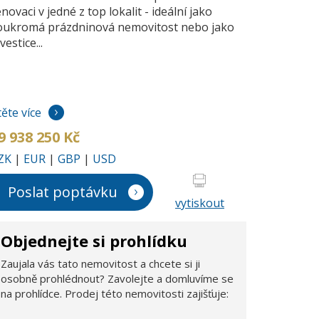
novaci v jedné z top lokalit - ideální jako
oukromá prázdninová nemovitost nebo jako
vestice...
těte více
9 938 250 Kč
ZK
|
EUR
|
GBP
|
USD
Poslat poptávku
vytiskout
Objednejte si prohlídku
Zaujala vás tato nemovitost a chcete si ji
osobně prohlédnout? Zavolejte a domluvíme se
na prohlídce. Prodej této nemovitosti zajišťuje: