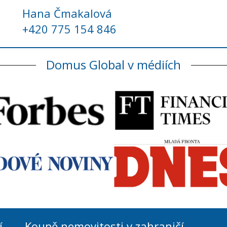
Hana Čmakalová
+420 775 154 846
Domus Global v médiích
í
Koupě nemovitosti v zahraničí