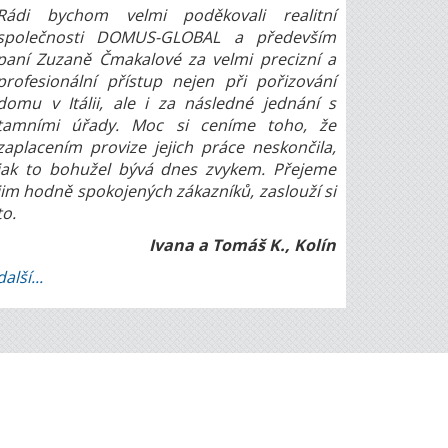
Rádi bychom velmi poděkovali realitní
společnosti DOMUS-GLOBAL a především
paní Zuzaně Čmakalové za velmi precizní a
profesionální přístup nejen při pořizování
domu v Itálii, ale i za následné jednání s
tamními úřady. Moc si ceníme toho, že
zaplacením provize jejich práce neskončila,
jak to bohužel bývá dnes zvykem. Přejeme
jim hodně spokojených zákazníků, zaslouží si
to.
Ivana a Tomáš K., Kolín
další...