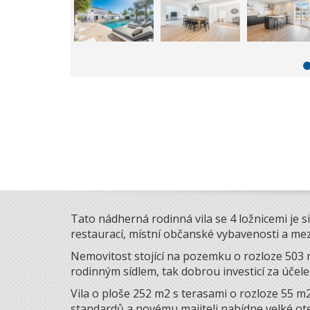
Tato nádherná rodinná vila se 4 ložnicemi je s
restaurací, místní občanské vybavenosti a mez
Nemovitost stojící na pozemku o rozloze 503 
rodinným sídlem, tak dobrou investicí za účel
Vila o ploše 252 m2 s terasami o rozloze 55 
standardů a novému majiteli nabídne velké o