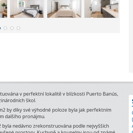
ituována v perfektní lokalitě v blízkosti Puerto Banús,
inárodních škol.
m2 by díky své výhodné poloze byla jak perfektním
em dalšího pronájmu.
m2 byla nedávno zrekonstruována podle nejvyšších
tevřené prostory. Kuchyně a koupelny jsou od známé