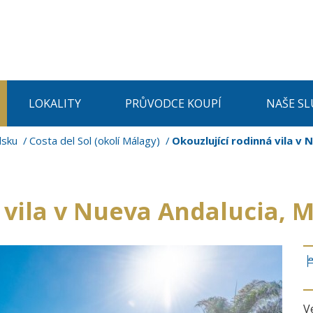
LOKALITY
PRŮVODCE KOUPÍ
NAŠE SL
lsku
Costa del Sol (okolí Málagy)
Okouzlující rodinná vila v 
 vila v Nueva Andalucia, 
V