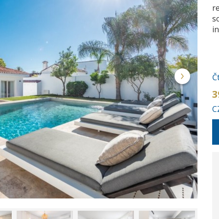
re
s
in
Č
3
C