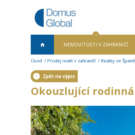
NEMOVITOSTI
V ZAHRANIČÍ
Úvod
Prodej realit v zahraničí
Reality ve Španě
Zpět na výpis
Okouzlující rodinná