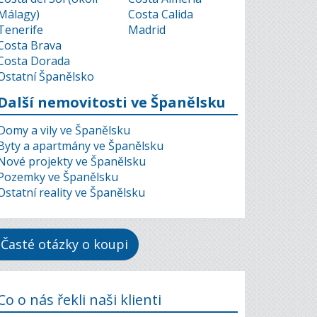
Málagy)
Costa Calida
Tenerife
Madrid
Costa Brava
Costa Dorada
Ostatní Španělsko
Další nemovitosti ve Španělsku
Domy a vily ve Španělsku
Byty a apartmány ve Španělsku
Nové projekty ve Španělsku
Pozemky ve Španělsku
Ostatní reality ve Španělsku
Časté otázky o koupi
Co o nás řekli naši klienti