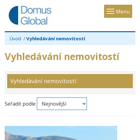
Toggle
Menu
navigatio
Úvod
Vyhledávání nemovitostí
Vyhledávání nemovitostí
Vyhledávání nemovitostí
Seřadit podle