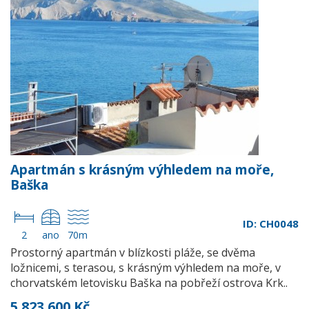
Apartmán s krásným výhledem na moře,
Baška
ID: CH0048
2
ano
70m
Prostorný apartmán v blízkosti pláže, se dvěma
ložnicemi, s terasou, s krásným výhledem na moře, v
chorvatském letovisku Baška na pobřeží ostrova Krk..
5 823 600 Kč