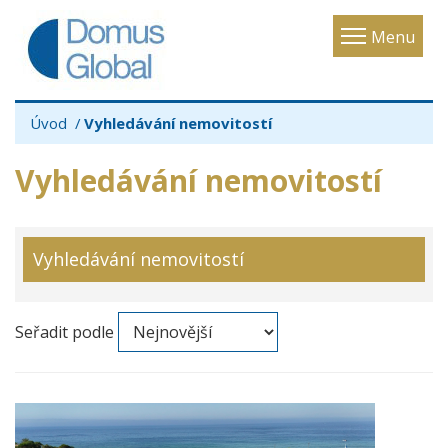
Toggle
Menu
navigatio
Úvod
Vyhledávání nemovitostí
Vyhledávání nemovitostí
Vyhledávání nemovitostí
Seřadit podle