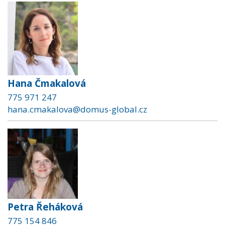
Hana Čmakalová
775 971 247
hana.cmakalova@domus-global.cz
Petra Řeháková
775 154 846