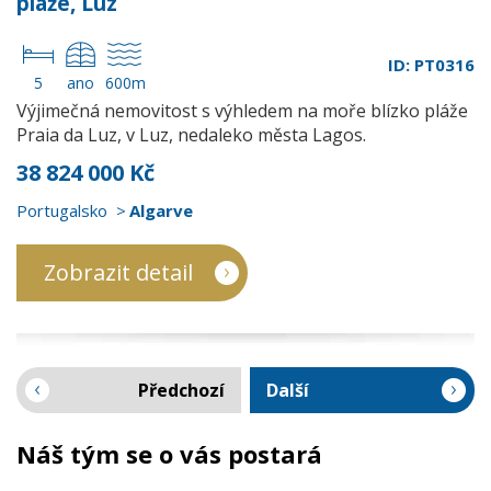
pláže, Luz
ID: PT0316
5
ano
600m
Výjimečná nemovitost s výhledem na moře blízko pláže
Praia da Luz, v Luz, nedaleko města Lagos.
38 824 000 Kč
Portugalsko
Algarve
Zobrazit detail
Předchozí
Další
Náš tým se o vás postará