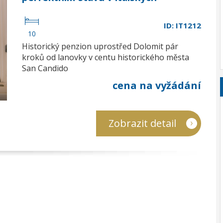
Dolomitech
ID: IT1212
10
Historický penzion uprostřed Dolomit pár
kroků od lanovky v centu historického města
San Candido
cena na vyžádání
Zobrazit detail