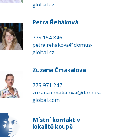
global.cz
Petra Řeháková
775 154 846
petra.rehakova@domus-
global.cz
Zuzana Čmakalová
775 971 247
zuzana.cmakalova@domus-
global.com
Místní kontakt v
lokalitě koupě