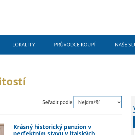
LOKALITY
PRŮVODCE KOUPÍ
NAŠE SL
tostí
Seřadit podle
Krásný historický penzion v
perfektním stavu v italských