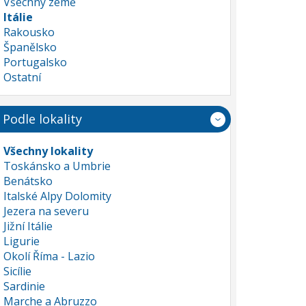
Všechny země
Itálie
Rakousko
Španělsko
Portugalsko
Ostatní
Podle lokality
Všechny lokality
Toskánsko a Umbrie
Benátsko
Italské Alpy Dolomity
Jezera na severu
Jižní Itálie
Ligurie
Okolí Říma - Lazio
Sicílie
Sardinie
Marche a Abruzzo