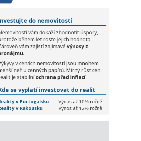
Investujte do nemovitostí
Nemovitosti vám dokáží zhodnotit úspory,
protože během let roste jejich hodnota.
Zároveň vám zajistí zajímavé
výnosy z
pronájmu
.
Výkyvy v cenách nemovitostí jsou mnohem
menší než u cenných papírů. Mírný růst cen
realit je stabilní
ochrana před inflací
.
Kde se vyplatí investovat do realit
Reality v Portugalsku
Výnos až 10% ročně
Reality v Rakousku
Výnos až 12% ročně