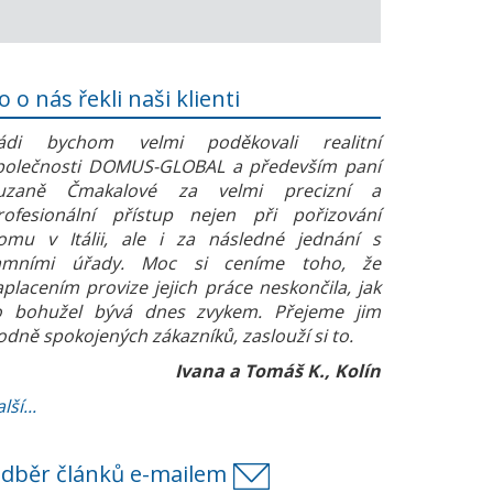
o o nás řekli naši klienti
ádi bychom velmi poděkovali realitní
polečnosti DOMUS-GLOBAL a především paní
uzaně Čmakalové za velmi precizní a
rofesionální přístup nejen při pořizování
omu v Itálii, ale i za následné jednání s
amními úřady. Moc si ceníme toho, že
aplacením provize jejich práce neskončila, jak
o bohužel bývá dnes zvykem. Přejeme jim
odně spokojených zákazníků, zaslouží si to.
Ivana a Tomáš K., Kolín
lší...
dběr článků e-mailem