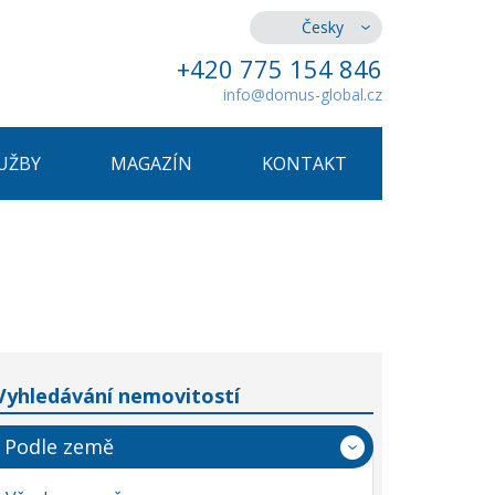
Česky
+420 775 154 846
info@domus-global.cz
UŽBY
MAGAZÍN
KONTAKT
Vyhledávání nemovitostí
Podle země