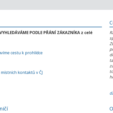
C
 VYHLEDÁVÁME PODLE PŘÁNÍ ZÁKAZNÍKA z celé
R
s
Z
p
víme cestu k prohlídce
d
t
z
t
 místních kontaktů v ČJ
h
da
ničí
O