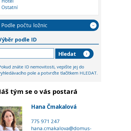
Hotel
Ostatní
Podle počtu ložnic
Výběr podle ID
Pokud znáte ID nemovitosti, vepište jej do
vyhledávacího pole a potvrďte tlačítkem HLEDAT.
áš tým se o vás postará
Hana Čmakalová
775 971 247
hana.cmakalova@domus-