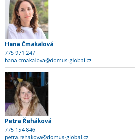
Hana Čmakalová
775 971 247
hana.cmakalova@domus-global.cz
Petra Řeháková
775 154 846
petra.rehakova@domus-global.cz