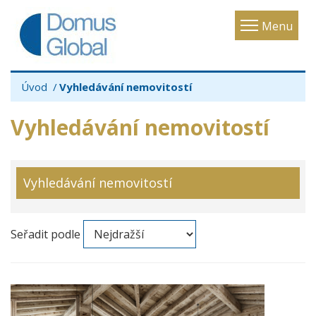
Toggle
Menu
navigatio
Úvod
Vyhledávání nemovitostí
Vyhledávání nemovitostí
Vyhledávání nemovitostí
Seřadit podle