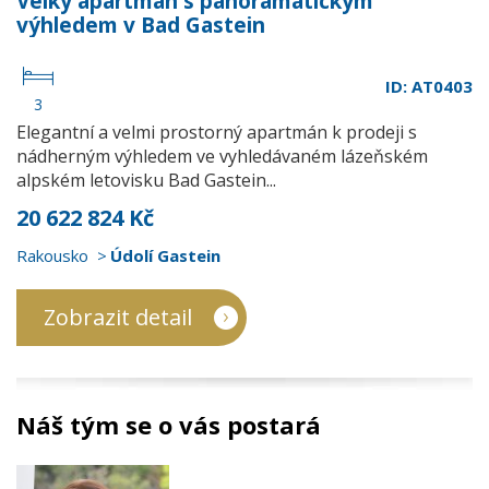
Velký apartmán s panoramatickým
výhledem v Bad Gastein
ID: AT0403
3
Elegantní a velmi prostorný apartmán k prodeji s
nádherným výhledem ve vyhledávaném lázeňském
alpském letovisku Bad Gastein...
20 622 824 Kč
Rakousko
Údolí Gastein
Zobrazit detail
Náš tým se o vás postará