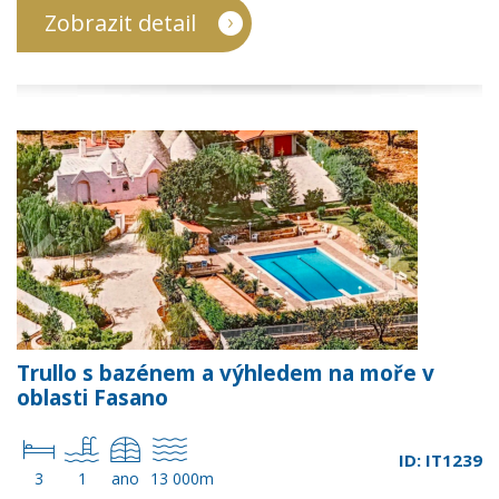
Zobrazit detail
Trullo s bazénem a výhledem na moře v
oblasti Fasano
ID: IT1239
3
1
ano
13 000m