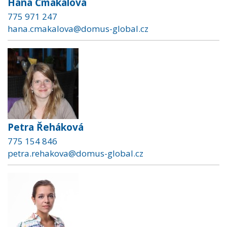
Hana Čmakalová
775 971 247
hana.cmakalova@domus-global.cz
Petra Řeháková
775 154 846
petra.rehakova@domus-global.cz