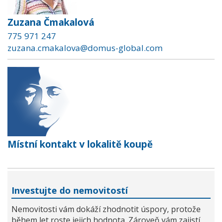
Zuzana Čmakalová
775 971 247
zuzana.cmakalova@domus-global.com
Místní kontakt v lokalitě koupě
Investujte do nemovitostí
Nemovitosti vám dokáží zhodnotit úspory, protože
během let roste jejich hodnota. Zároveň vám zajistí