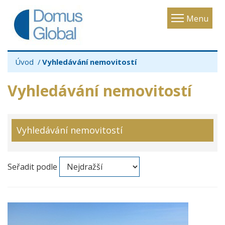
Toggle
Menu
navigatio
Úvod
Vyhledávání nemovitostí
Vyhledávání nemovitostí
Vyhledávání nemovitostí
Seřadit podle