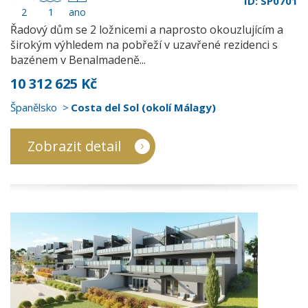
ID: SP0701
2
1
ano
Řadový dům se 2 ložnicemi a naprosto okouzlujícím a
širokým výhledem na pobřeží v uzavřené rezidenci s
bazénem v Benalmadeně...
10 312 625 Kč
Španělsko
Costa del Sol (okolí Málagy)
Zobrazit detail