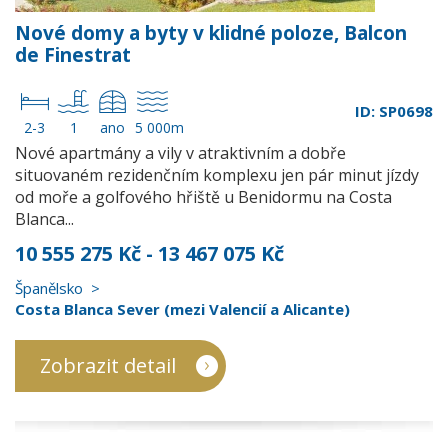
Nové domy a byty v klidné poloze, Balcon
de Finestrat
ID: SP0698
2-3
1
ano
5 000m
Nové apartmány a vily v atraktivním a dobře
situovaném rezidenčním komplexu jen pár minut jízdy
od moře a golfového hřiště u Benidormu na Costa
Blanca...
10 555 275 Kč - 13 467 075 Kč
Španělsko
Costa Blanca Sever (mezi Valencií a Alicante)
Zobrazit detail