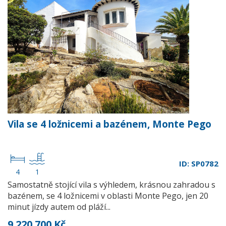
Vila se 4 ložnicemi a bazénem, Monte Pego
ID: SP0782
4
1
Samostatně stojící vila s výhledem, krásnou zahradou s
bazénem, se 4 ložnicemi v oblasti Monte Pego, jen 20
minut jízdy autem od pláží...
9 220 700 Kč