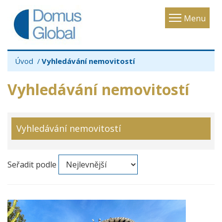
Toggle
Menu
navigatio
Úvod
Vyhledávání nemovitostí
Vyhledávání nemovitostí
Vyhledávání nemovitostí
Seřadit podle