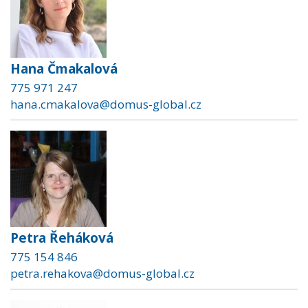
Hana Čmakalová
775 971 247
hana.cmakalova@domus-global.cz
Petra Řeháková
775 154 846
petra.rehakova@domus-global.cz