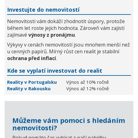
Investujte do nemovitostí
Nemovitosti vám dokáží zhodnotit úspory, protože
během let roste jejich hodnota. Zároveň vám zajistí
zajímavé
výnosy z pronájmu
.
Výkyvy v cenách nemovitostí jsou mnohem menší než
u cenných papírů. Mírný růst cen realit je stabilní
ochrana před inflací
.
Kde se vyplatí investovat do realit
Reality v Portugalsku
Výnos až 10% ročně
Reality v Rakousku
Výnos až 12% ročně
Můžeme vám pomoci s hledáním
nemovitosti?
Pokud nemáte čas vybírat z naší nabídky