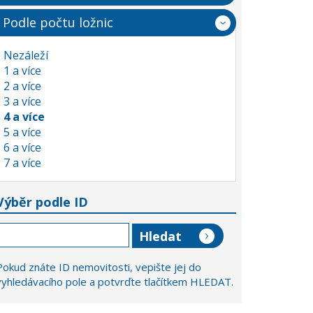
Podle počtu ložnic
Nezáleží
1 a více
2 a více
3 a více
4 a více
5 a více
6 a více
7 a více
Výběr podle ID
Pokud znáte ID nemovitosti, vepište jej do
vyhledávacího pole a potvrďte tlačítkem HLEDAT.