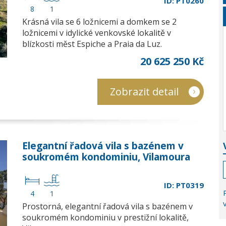
ID: PT0260
8
1
Krásná vila se 6 ložnicemi a domkem se 2
ložnicemi v idylické venkovské lokalitě v
blízkosti měst Espiche a Praia da Luz.
20 625 250 Kč
Zobrazit detail
Elegantní řadová vila s bazénem v
soukromém kondominiu, Vilamoura
ID: PT0319
4
1
Prostorná, elegantní řadová vila s bazénem v
soukromém kondominiu v prestižní lokalitě,