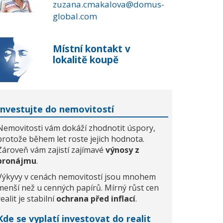
zuzana.cmakalova@domus-
global.com
Místní kontakt v
lokalitě koupě
Investujte do nemovitostí
Nemovitosti vám dokáží zhodnotit úspory,
protože během let roste jejich hodnota.
Zároveň vám zajistí zajímavé
výnosy z
pronájmu
.
Výkyvy v cenách nemovitostí jsou mnohem
menší než u cenných papírů. Mírný růst cen
realit je stabilní
ochrana před inflací
.
Kde se vyplatí investovat do realit