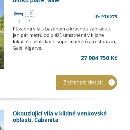
blízko pláže, Galé
ID: PT0275
4
1
Půvabná vila s bazénem a krásnou zahradou,
jen pár metrů od pláží, umístněná v klidné
lokalitě a v blízkosti supermarketů a restaurací,
Galé, Algarve.
27 904 750 Kč
Zobrazit detail
Okouzlující vila v klidné venkovské
oblasti, Cabanita