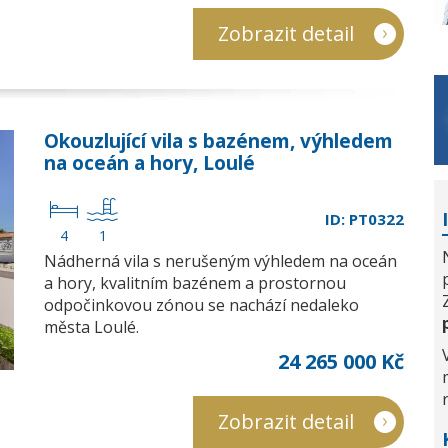
Zobrazit detail
Okouzlující vila s bazénem, výhledem
na oceán a hory, Loulé
ID: PT0322
4
1
Nádherná vila s nerušeným výhledem na oceán
a hory, kvalitním bazénem a prostornou
odpočinkovou zónou se nachází nedaleko
města Loulé.
24 265 000 Kč
Zobrazit detail