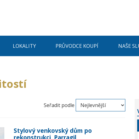
LOKALITY
PRŮVODCE KOUPÍ
NAŠE SL
tostí
Seřadit podle
Stylový venkovský dům po
rekonstrukci, Parragil