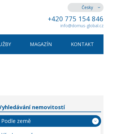
Česky
+420 775 154 846
info@domus-global.cz
UŽBY
MAGAZÍN
KONTAKT
Vyhledávání nemovitostí
Podle země