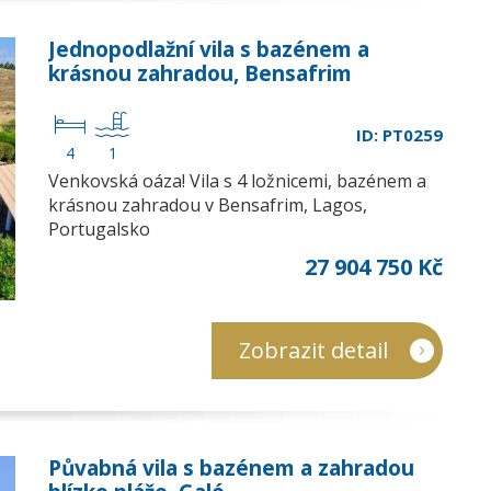
Jednopodlažní vila s bazénem a
krásnou zahradou, Bensafrim
ID: PT0259
4
1
Venkovská oáza! Vila s 4 ložnicemi, bazénem a
krásnou zahradou v Bensafrim, Lagos,
Portugalsko
27 904 750 Kč
Zobrazit detail
Půvabná vila s bazénem a zahradou