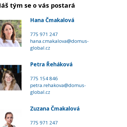
áš tým se o vás postará
Hana Čmakalová
775 971 247
hana.cmakalova@domus-
global.cz
Petra Řeháková
775 154 846
petra.rehakova@domus-
global.cz
Zuzana Čmakalová
775 971 247