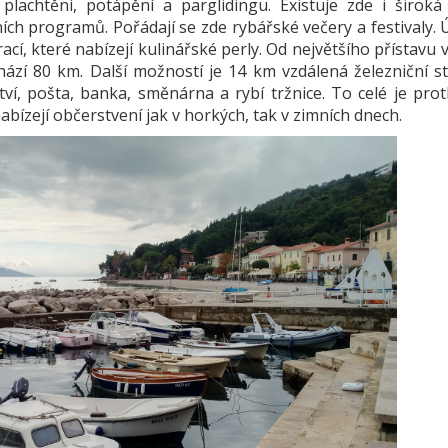
 plachtění, potápění a parglidingu. Existuje zde i širok
ních programů. Pořádají se zde rybářské večery a festivaly.
ací, které nabízejí kulinářské perly. Od největšího přístavu v
hází 80 km. Další možností je 14 km vzdálená železniční s
tví, pošta, banka, směnárna a rybí tržnice. To celé je pr
abízejí občerstvení jak v horkých, tak v zimních dnech.