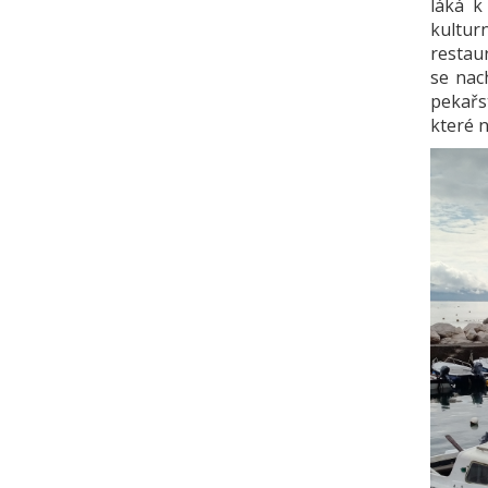
láká k
kultur
restaur
se nac
pekařs
které n