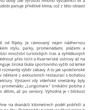
éto doby zde vyrostlo mnoho výstavních vil a
obí panuje přívětivé klima, což z této oblasti
dně od Rijeky. Je rámovaný nejen nádhernou
kém stylu, parky, promenádami, plážemi a
zí množství turistických tras a vyhlídkových
édnout přes Istrii a Kvarnerské ostrovy až na
guje široká škála sportovního vyžití od lehké
zí rozmanitý výběr zábavy. A to jak společenské
 v některé z exkluzivních restaurací s bohatou
tektury. Výstavní vily vídeňské smetánky byly
ou promenádu „Lungomare.“ Unikátní poloha z
s dětmi, až po seniory. Výhodná je i blízkost
hne na dvanácti kilometrech podél pobřeží a