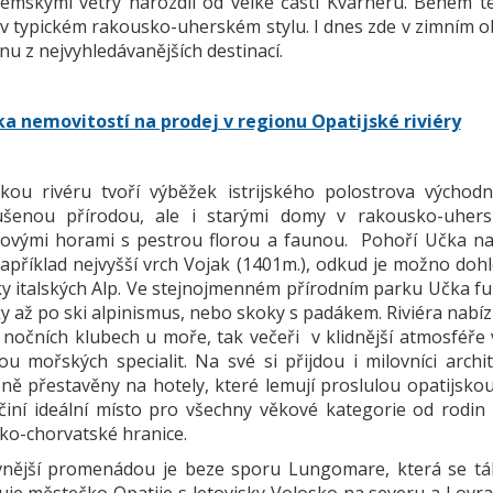
zemskými větry narozdíl od velké části Kvarneru. Během t
v typickém rakousko-uherském stylu. I dnes zde v zimním obd
dnu z nejvyhledávanějších destinací.
a nemovitostí na prodej v regionu Opatijské riviéry
skou rivéru tvoří výběžek istrijského polostrova výcho
šenou přírodou, ale i starými domy v rakousko-uhers
ovými horami s pestrou florou a faunou. Pohoří Učka nabí
Například nejvyšší vrch Vojak (1401m.), odkud je možno dohl
ky italských Alp. Ve stejnojmenném přírodním parku Učka fun
ky až po ski alpinismus, nebo skoky s padákem. Riviéra nabí
v nočních klubech u moře, tak večeři v klidnější atmosféře
ou mořských specialit. Na své si přijdou i milovníci archi
ně přestavěny na hotely, které lemují proslulou opatijsk
 činí ideální místo pro všechny věkové kategorie od rodin 
sko-chorvatské hranice.
vnější promenádou je beze sporu Lungomare, která se tá