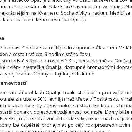
uje městečko Opatije s letovisky Volosko na severu a Lovran
ání a procházkám, ale také k poznávání zajímavých míst. Nab
nejkrásnějším na Kvarneru. Socha dívky s rackem hledící ze
e koloritu lázeňského městečka Opatija.
va
ké o oblast Chorvatska nejlépe dostupnou z ČR autem. Vzdál
deň a cesta trvá cca. 8 hodin čistého času.
 jsou letiště v Rijece na ostrově Krk, nedaleko města Omišalj.
ské riviéry, městečka Opatija, dostupné hromadnými dopravní
, spoj Praha – Opatija – Rijeka jezdí denně.
nemovitostí
movitostí v oblasti Opatije trvale stoupají a jsou vyšší ne
jsou ale zhruba o 50% levnější než třeba v Toskánsku. V nab
h blízko moře. Ty v lepší poloze a stavu lze koupit zhruba
 starší domek v dojezdové vzdálenosti od moře. Domy blíže m
, velké, reprezentativní historické vily pak v cenách od jed
 domy lze úspěšně pronajímat po celý rok prostřednictvím 
i z vnitrozemí sem rádi jezdí na víkendové pobyty.