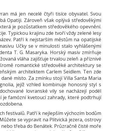
n má jen necelé čtyři tisíce obyvatel. Svou
bá Opatiji. Zároveň však oplývá středověkými
, která je pozůstatkem středověkého opevnění.
. Typickou krajinu zde tvoří vždy zelené lesy
ázev. Patří k nejstarším městům na opatijské
 masivu Učky se v minulosti stalo vyhlášenými
zidenta T. G. Masaryka. Horský masiv zmírňuje
žovaná vláha zajišťuje trvalou zeleň a příznivé
. Kromě romantické středověké architektury se
deňským architektem Carlem Seidlem. Ten zde
dané místo. Za zmínku stojí Villa Santa Maria
olia, jejíž vzhled kombinuje honosný styl s
 dochované lovranské vily se nacházejí podél
 je famózní kvetoucí zahrady, které podtrhují
la ozdobena.
ch festivalů. Patří k nejlepším výchozím bodům
ůžete se vypravit na Plitvická jezera, ostrovy
a, nebo třeba do Benátek. Průzračně čisté moře