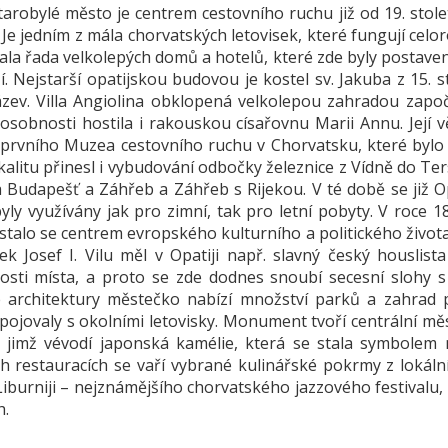
tarobylé město je centrem cestovního ruchu již od 19. stole
 Je jedním z mála chorvatských letovisek, které fungují celor
ala řada velkolepých domů a hotelů, které zde byly postaven
. Nejstarší opatijskou budovou je kostel sv. Jakuba z 15. s
ázev. Villa Angiolina obklopená velkolepou zahradou započ
osobnosti hostila i rakouskou císařovnu Marii Annu. Její vě
 prvního Muzea cestovního ruchu v Chorvatsku, které bylo
kalitu přinesl i vybudování odbočky železnice z Vídně do Ter
a Budapešť a Záhřeb a Záhřeb s Rijekou. V té době se již 
yly využívány jak pro zimní, tak pro letní pobyty. V roce 1
 stalo se centrem evropského kulturního a politického život
ek Josef I. Vilu měl v Opatiji např. slavný český houslist
losti místa, a proto se zde dodnes snoubí secesní sloh
 architektury městečko nabízí množství parků a zahrad 
spojovaly s okolními letovisky. Monument tvoří centrální mě
n, jimž vévodí japonská kamélie, která se stala symbolem 
ch restauracích se vaří vybrané kulinářské pokrmy z lokáln
Liburniji – nejznámějšího chorvatského jazzového festivalu,
h.