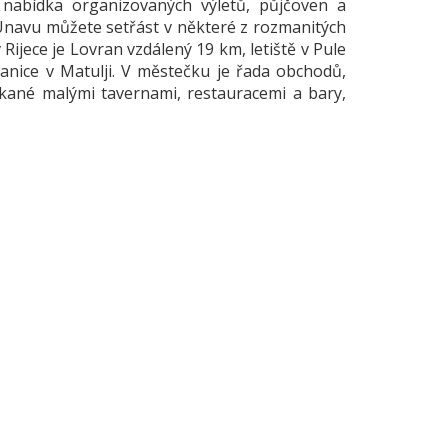
á nabídka organizovaných výletů, půjčoven a
 Únavu můžete setřást v některé z rozmanitých
 Rijece je Lovran vzdálený 19 km, letiště v Pule
tanice v Matulji. V městečku je řada obchodů,
otkané malými tavernami, restauracemi a bary,