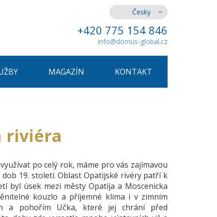
Česky
+420 775 154 846
info@domus-global.cz
UŽBY
MAGAZÍN
KONTAKT
 riviéra
 využívat po celý rok, máme pro vás zajímavou
b 19. století. Oblast Opatijské rivéry patří k
letí byl úsek mezi městy Opatija a Moscenicka
itelné kouzlo a příjemné klima i v zimním
 a pohořím Učka, které jej chrání před