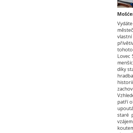
Mošće
Vydáte
městeč
vlastní
přívěti
tohoto 
Lovec 
menšíc
díky s
hradba
histori
zachov
Vzhled
patří o
upoutá
staré 
vzájem
koutem