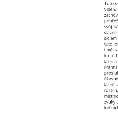
Toto s
Vídeň.“
zachov
pobřeží
svůj n
slavné 
sídlem
tuto lo
i měst
které b
lázní a
Františ
proslu
úžasné
lázně 
rostli
místní
zvuky 
loďkác