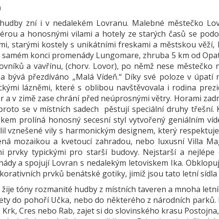
n
hudby zní i v nedalekém Lovranu. Malebné městečko Lovra
érou a honosnými vilami a hotely ze starých časů se podo
mi, starými kostely s unikátními freskami a městskou věží
a samém konci promenády Lungomare, zhruba 5 km od Opatije
ovníků a vavřínu, (chorv. Lovor), po němž nese městečko n
e a bývá přezdíváno „Malá Vídeň.“ Díky své poloze v úpatí
ickými lázněmi, které s oblibou navštěvovala i rodina pre
ár a v zimě zase chrání před neúprosnými větry. Horami zadr
 proto se v místních sadech pěstují speciální druhy třešní
kem prolíná honosný secesní styl vytvořený geniálním ví
lil vznešené vily s harmonickým designem, který respektuje 
ná mozaikou a kvetoucí zahradou, nebo luxusní Villa Magn
mi prvky typickými pro starší budovy. Nejstarší a nejlépe
ády a spojují Lovran s nedalekým letoviskem Ika. Obklopují
korativních prvků benátské gotiky, jimiž jsou tato letní síd
žije tóny rozmanité hudby z místních taveren a mnoha letní
ety do pohoří Učka, nebo do některého z národních parků. M
, Krk, Cres nebo Rab, zajet si do slovinského krasu Postojn