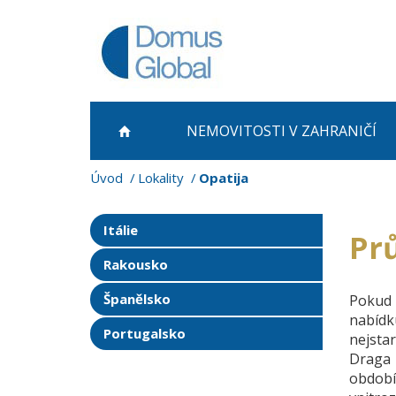
NEMOVITOSTI
V ZAHRANIČÍ
Úvod
Lokality
Opatija
Itálie
Prů
Rakousko
Španělsko
Pokud 
nabídku
Portugalsko
nejsta
Draga 
obdob