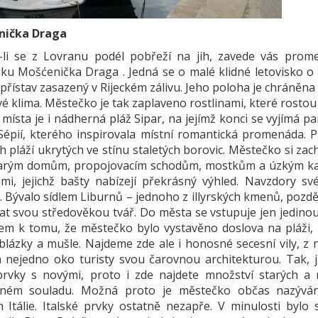
nička Draga
-li se z Lovranu podél pobřeží na jih, zavede vás pro
ku Mošćenička Draga . Jedná se o malé klidné letovisko o p
 přístav zasazený v Rijeckém zálivu. Jeho poloha je chráněn
vé klima. Městečko je tak zaplaveno rostlinami, které rosto
místa je i nádherná pláž Sipar, na jejímž konci se vyjímá p
Sépií, kterého inspirovala místní romantická promenáda. Pr
h pláží ukrytých ve stínu staletých borovic. Městečko si za
tarým domům, propojovacím schodům, mostkům a úzkým ka
mi, jejichž bašty nabízejí překrásný výhled. Navzdory s
i. Bývalo sídlem Liburnů – jednoho z illyrských kmenů, poz
at svou středověkou tvář. Do města se vstupuje jen jedino
em k tomu, že městečko bylo vystavěno doslova na pláži,
blázky a mušle. Najdeme zde ale i honosné secesní vily, z n
 nejedno oko turisty svou čarovnou architekturou. Tak, 
prvky s novými, proto i zde najdete množství starých a n
ném souladu. Možná proto je městečko občas nazýván
 Itálie. Italské prvky ostatně nezapře. V minulosti bylo