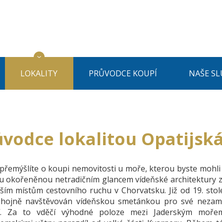
LOKALITY
PRŮVODCE KOUPÍ
NAŠE SL
vodce lokalitou Opatijská
přemýšlíte o koupi nemovitosti u moře, kterou byste mohli
 okořeněnou netradičním glancem vídeňské architektury z do
rším místům cestovního ruchu v Chorvatsku. Již od 19. sto
hojně navštěvován vídeňskou smetánkou pro své nezaměn
í. Za to vděčí výhodné poloze mezi Jaderským mořem