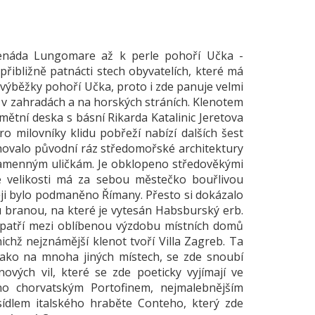
menáda Lungomare až k perle pohoří Učka -
řibližně patnácti stech obyvatelích, které má
a výběžky pohoří Učka, proto i zde panuje velmi
u v zahradách a na horských stráních. Klenotem
amětní deska s básní Rikarda Katalinic Jeretova
o milovníky klidu pobřeží nabízí dalších šest
chovalo původní ráz středomořské architektury
menným uličkám. Je obklopeno středověkými
vé velikosti má za sebou městečko bouřlivou
ději bylo podmaněno Římany. Přesto si dokázalo
u branou, na které je vytesán Habsburský erb.
 patří mezi oblíbenou výzdobu místních domů
ichž nejznámější klenot tvoří Villa Zagreb. Ta
jako na mnoha jiných místech, se zde snoubí
ových vil, které se zde poeticky vyjímají ve
o chorvatským Portofinem, nejmalebnějším
 sídlem italského hraběte Conteho, který zde