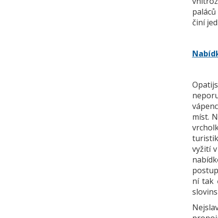
vnitro
paláců 
činí je
Nabídk
Opatij
neporu
vápenc
míst. 
vrchol
turisti
vyžití 
nabídk
postup
ní tak
slovin
Nejsla