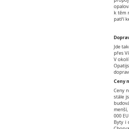
propoj
opalov
k těm 
patří k
Dopra
Jde ta
přes Ví
V okolí
Opatij
doprava
Ceny 
Ceny ne
stále 
budovác
menší,
000 EUR
Byty i
Chorvat