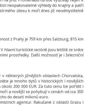
 na jihu. Promenádu turisté využívají nejen k
ízí neopakovatelné výhledy do krajiny a patří
 strmého útesu k moři dnes již neodmyslitelně
enost z Prahy je 759 km přes Salzburg, 815 km
 V hlavní turistické sezóně jsou letiště ze srdce
mi prostředky. Další možností je i železniční
ž v některých jižnějších oblastech Chorvatska,
ídce je mnoho bytů v historických i novějších
 okolo 200 000 EUR. Za tuto cenu lze pořídit i
oři a novější se pohybují v cenách od cca 300
noho do deseti milionů euro.
místních agentur. Rakušané z oblasti Grazu i