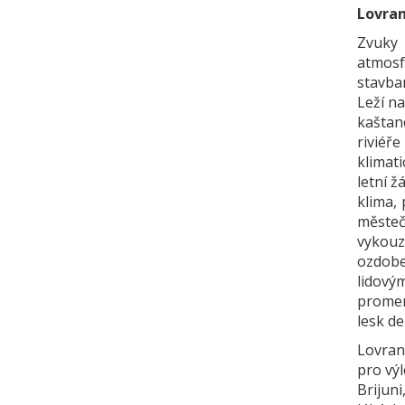
Lovra
Zvuky 
atmosf
stavba
Leží n
kaštan
riviéř
klimat
letní ž
klima,
městeč
vykouz
ozdobe
lidový
promen
lesk de
Lovran 
pro výl
Brijuni