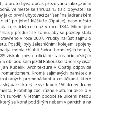
tí, a proto bývá občas přezdíváno jako „Zimní
očně. Ve městě se zhruba 13 tisíci obyvateli se
y jako první ubytovací zařízení na Jadranském
toletí, po jehož klášteře (Opatije), nese město
ala turistický ruch už v roce 1844. Mimo jiné
hlas ji předurčil k tomu, aby se později stala
 otevřeno v roce 2007. Prudký nárůst zájmu o
stu. Později byly železničními kolejemi spojeny
Opatija mohla chlubit řadou honosných hotelů,
889 získalo město oficiální status přímořských
a. S oblibou sem jezdil Rakousko-Uherský císař
a Jan Kubelík. Architektura v Opatiji odpovídá
y s romantizmem. Kromě zajímavých památek a
protkaných promenádami a cestičkami, které
stský park, který je vyzdoben 150 druhy druhy
města. Probíhají zde různé kulturní akce a v
ích surovin. V letním období se ulicemi nesou
 který se koná pod širým nebem v parcích a na