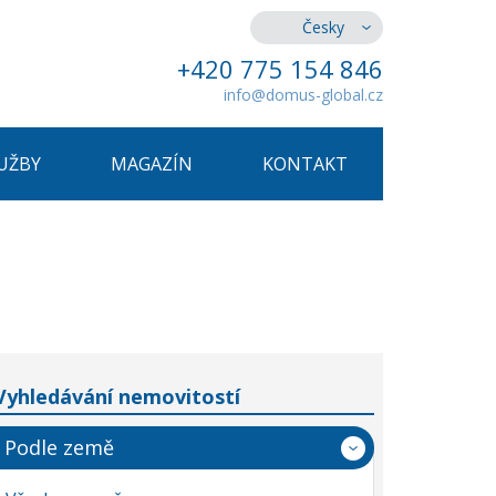
Česky
+420 775 154 846
info@domus-global.cz
UŽBY
MAGAZÍN
KONTAKT
Vyhledávání nemovitostí
Podle země