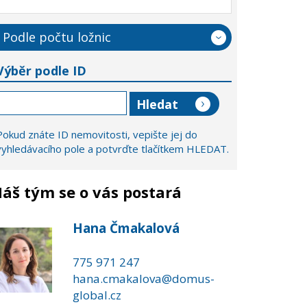
Podle počtu ložnic
Výběr podle ID
Pokud znáte ID nemovitosti, vepište jej do
vyhledávacího pole a potvrďte tlačítkem HLEDAT.
áš tým se o vás postará
Hana Čmakalová
775 971 247
hana.cmakalova@domus-
global.cz