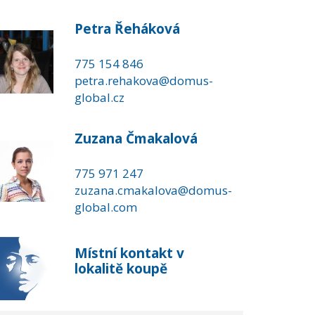
Petra Řeháková
775 154 846
petra.rehakova@domus-
global.cz
Zuzana Čmakalová
775 971 247
zuzana.cmakalova@domus-
global.com
Místní kontakt v
lokalitě koupě