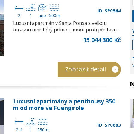
ID: SP0564
2
1
ano
500m
Luxusní apartmán v Santa Ponsa s velkou
terasou umístěný přímo u moře proti přístavu...
15 044 300 Kč
Zobrazit detail
N
Luxusní apartmány a penthousy 350
m od moře ve Fuengirole
ID: SP0683
2-4
1
350m