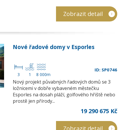
Zobrazit detail
Nové řadové domy v Esporles
ID: SP0746
3
1
8 000m
Nový projekt půvabných řadových domů se 3
ložnicemi v dobře vybaveném městečku
Esporles na dosah pláží, golfového hřiště nebo
prostě jen přírody...
19 290 675 Kč
Zobrazit detail