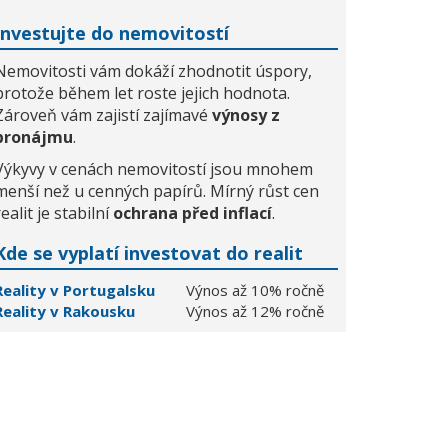
Investujte do nemovitostí
Nemovitosti vám dokáží zhodnotit úspory,
protože během let roste jejich hodnota.
Zároveň vám zajistí zajímavé
výnosy z
pronájmu
.
Výkyvy v cenách nemovitostí jsou mnohem
menší než u cenných papírů. Mírný růst cen
realit je stabilní
ochrana před inflací
.
Kde se vyplatí investovat do realit
Reality v Portugalsku
Výnos až 10% ročně
Reality v Rakousku
Výnos až 12% ročně