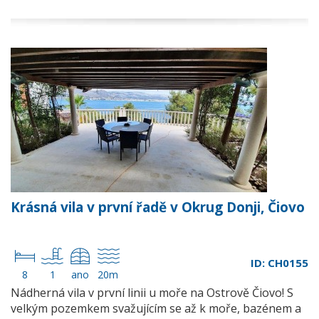
Krásná vila v první řadě v Okrug Donji, Čiovo
ID: CH0155
8
1
ano
20m
Nádherná vila v první linii u moře na Ostrově Čiovo! S
velkým pozemkem svažujícím se až k moře, bazénem a