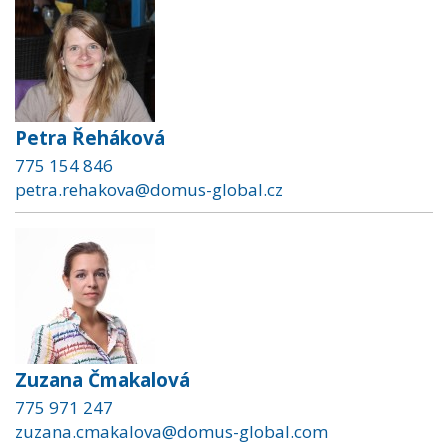
Petra Řeháková
775 154 846
petra.rehakova@domus-global.cz
Zuzana Čmakalová
775 971 247
zuzana.cmakalova@domus-global.com