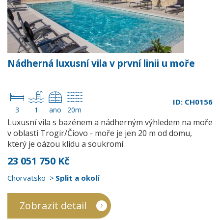
Nádherná luxusní vila v první linii u moře
ID: CH0156
3
1
ano
20m
Luxusní vila s bazénem a nádherným výhledem na moře
v oblasti Trogir/Čiovo - moře je jen 20 m od domu,
který je oázou klidu a soukromí
23 051 750 Kč
Chorvatsko
Split a okolí
Zobrazit detail