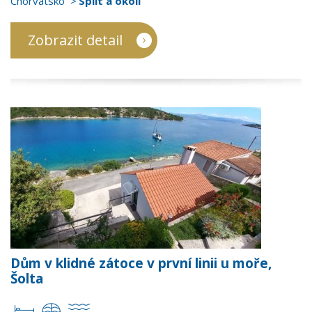
Chorvatsko
Split a okolí
Zobrazit detail
Dům v klidné zátoce v první linii u moře,
Šolta