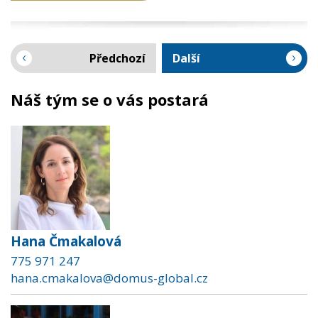
Předchozí
Další
Náš tým se o vás postará
Hana Čmakalová
775 971 247
hana.cmakalova@domus-global.cz