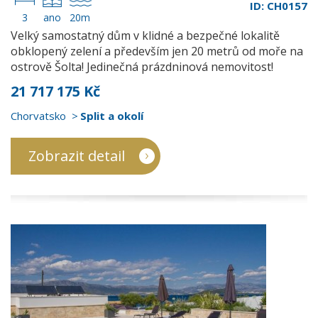
ID: CH0157
3
ano
20m
Velký samostatný dům v klidné a bezpečné lokalitě
obklopený zelení a především jen 20 metrů od moře na
ostrově Šolta! Jedinečná prázdninová nemovitost!
21 717 175 Kč
Chorvatsko
Split a okolí
Zobrazit detail