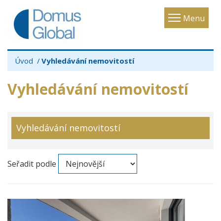
Toggle
Menu
navigatio
Úvod
Vyhledávání nemovitostí
Vyhledávání nemovitostí
Vyhledávání nemovitostí
Seřadit podle