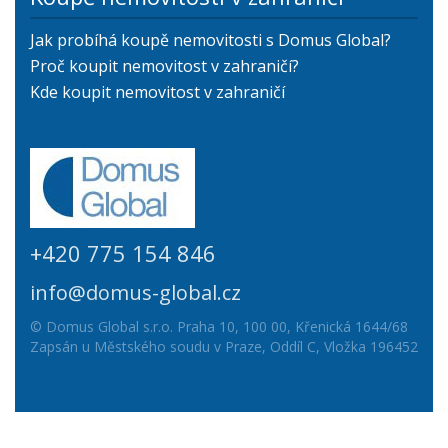
Jak probíhá koupě nemovitosti s Domus Global?
Proč koupit nemovitost v zahraničí?
Kde koupit nemovitost v zahraničí
+420 775 154 846
info@domus-global.cz
© Domus Global s.r.o. Praha 10, 100 00, Křenická 1644/68
Zapsán u Městského soudu v Praze, Oddíl C, Vložka 196452