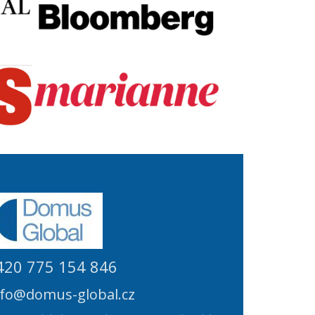
420 775 154 846
nfo@domus-global.cz