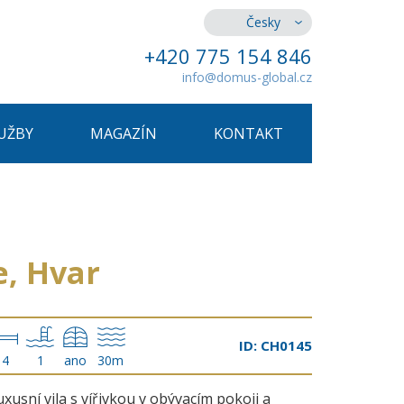
Česky
+420 775 154 846
info@domus-global.cz
UŽBY
MAGAZÍN
KONTAKT
e, Hvar
ID: CH0145
4
1
ano
30m
uxusní vila s vířivkou v obývacím pokoji a