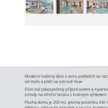
Moderní rodinný dům o dvou podlažích se nachá
od moře a pláží na ostrově Hvar.
Dům má zabezpečený příjezd autem a 4 parkov
schody na střešní terasu s krásným výhledem n
Plocha domu je 250 m2, plocha pozemku 342 m2.
jídelnou, obývacím pokojem a jacuzzi, toaleto