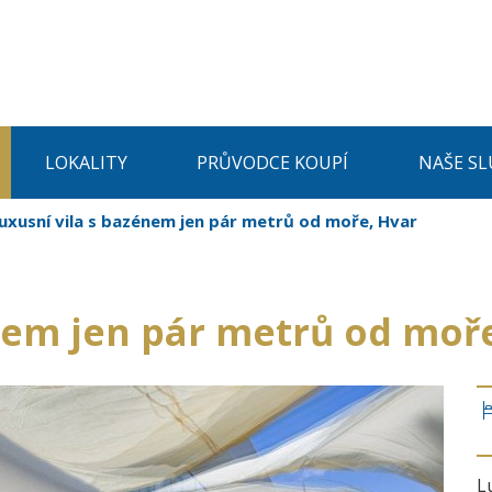
LOKALITY
PRŮVODCE KOUPÍ
NAŠE SL
uxusní vila s bazénem jen pár metrů od moře, Hvar
nem jen pár metrů od moř
L