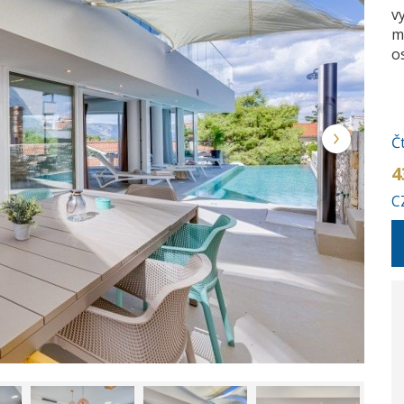
v
m
o
Č
4
C