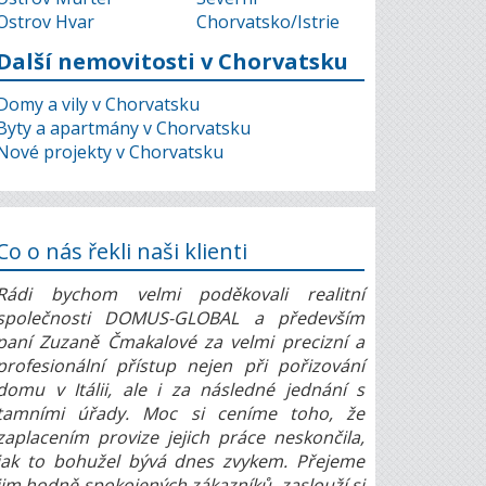
Ostrov Hvar
Chorvatsko/Istrie
Další nemovitosti v Chorvatsku
Domy a vily v Chorvatsku
Byty a apartmány v Chorvatsku
Nové projekty v Chorvatsku
Co o nás řekli naši klienti
Rádi bychom velmi poděkovali realitní
společnosti DOMUS-GLOBAL a především
paní Zuzaně Čmakalové za velmi precizní a
profesionální přístup nejen při pořizování
domu v Itálii, ale i za následné jednání s
tamními úřady. Moc si ceníme toho, že
zaplacením provize jejich práce neskončila,
jak to bohužel bývá dnes zvykem. Přejeme
jim hodně spokojených zákazníků, zaslouží si