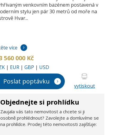
yhřívaným venkovním bazénem postavená v
oderním stylu jen pár 30 metrů od moře na
strově Hvar...
těte více
3 560 000 Kč
ZK
|
EUR
|
GBP
|
USD
Poslat poptávku
vytiskout
Objednejte si prohlídku
Zaujala vás tato nemovitost a chcete si ji
osobně prohlédnout? Zavolejte a domluvíme se
na prohlídce. Prodej této nemovitosti zajišťuje: