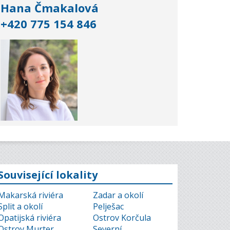
Hana Čmakalová
+420 775 154 846
Související lokality
Makarská riviéra
Zadar a okolí
Split a okolí
Pelješac
Opatijská riviéra
Ostrov Korčula
Ostrov Murter
Severní