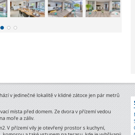
zí v jedinečné lokalitě v klidné zátoce jen pár metrů
ací místa před domem. Ze dvora v přízemí vedou
a moře a záliv.
 V přízemí vily je otevřený prostor s kuchyní,
u, komorou a také vstupem na terasu, kde je vyhřívaný