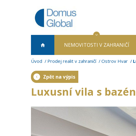
NEMOVITOSTI
V ZAHRANIČÍ
Úvod
Prodej realit v zahraničí
Ostrov Hvar
L
Zpět na výpis
Luxusní vila s bazé