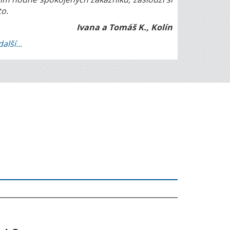
to.
Ivana a Tomáš K., Kolín
další...