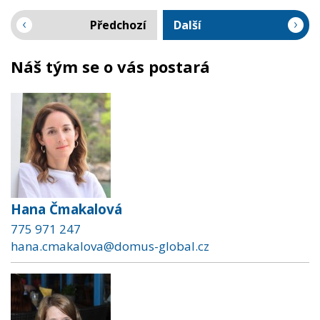
Předchozí
Další
Náš tým se o vás postará
Hana Čmakalová
775 971 247
hana.cmakalova@domus-global.cz