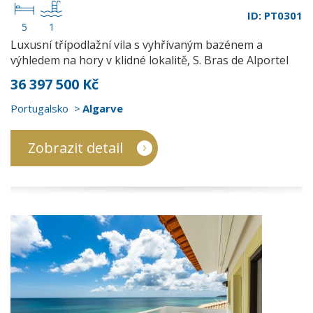
ID: PT0301
5
1
Luxusní třípodlažní vila s vyhřívaným bazénem a
výhledem na hory v klidné lokalitě, S. Bras de Alportel
36 397 500 Kč
Portugalsko
Algarve
Zobrazit detail