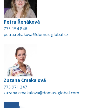
Petra Řeháková
775 154 846
petra.rehakova@domus-global.cz
Zuzana Čmakalová
775 971 247
zuzana.cmakalova@domus-global.com