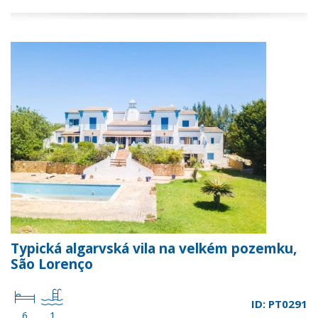
Typická algarvská vila na velkém pozemku,
São Lorenço
ID: PT0291
6
1