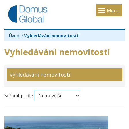
Toggle
Menu
navigatio
Úvod
Vyhledávání nemovitostí
Vyhledávání nemovitostí
Vyhledávání nemovitostí
Seřadit podle