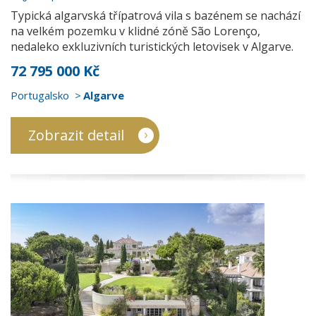
Typická algarvská třípatrová vila s bazénem se nachází
na velkém pozemku v klidné zóně São Lorenço,
nedaleko exkluzivních turistických letovisek v Algarve.
72 795 000 Kč
Portugalsko
Algarve
Zobrazit detail