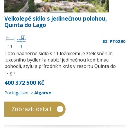
Velkolepé sídlo s jedinečnou polohou,
Quinta do Lago
ID: PT0290
11
1
Toto nádherné sídlo s 11 ložnicemi je ztělesněním
luxusního bydlení a nabízí jedinečnou kombinaci
pohodlí, stylu a přírodních krás v resortu Quinta do
Lago.
400 372 500 Kč
Portugalsko
Algarve
Zobrazit detail