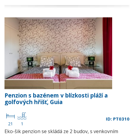
Penzion s bazénem v blízkosti pláží a
golfových hřišť, Guia
ID: PT0310
21
1
Eko-šik penzion se skládá ze 2 budov, s venkovním